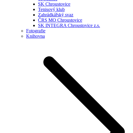
SK Chroustovice
Tenisový klub
Zahrádkářský svaz
ČRS MO Chroustovice
SK INTEGRA Chroustovice z.s.
Fotografie
Knihovna