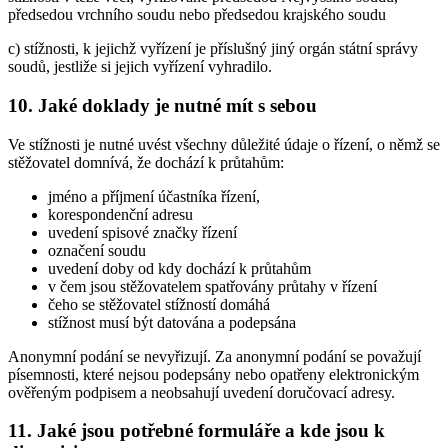
předsedou vrchního soudu nebo předsedou krajského soudu
c) stížnosti, k jejichž vyřízení je příslušný jiný orgán státní správy
soudů, jestliže si jejich vyřízení vyhradilo.
10. Jaké doklady je nutné mít s sebou
Ve stížnosti je nutné uvést všechny důležité údaje o řízení, o němž se
stěžovatel domnívá, že dochází k průtahům:
jméno a příjmení účastníka řízení,
korespondenční adresu
uvedení spisové značky řízení
označení soudu
uvedení doby od kdy dochází k průtahům
v čem jsou stěžovatelem spatřovány průtahy v řízení
čeho se stěžovatel stížností domáhá
stížnost musí být datována a podepsána
Anonymní podání se nevyřizují. Za anonymní podání se považují
písemnosti, které nejsou podepsány nebo opatřeny elektronickým
ověřeným podpisem a neobsahují uvedení doručovací adresy.
11. Jaké jsou potřebné formuláře a kde jsou k