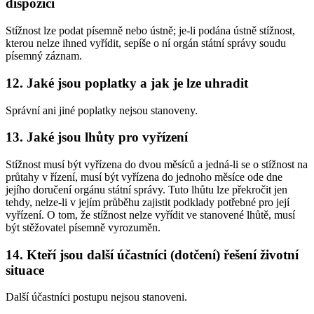
dispozici
Stížnost lze podat písemně nebo ústně; je-li podána ústně stížnost,
kterou nelze ihned vyřídit, sepíše o ní orgán státní správy soudu
písemný záznam.
12. Jaké jsou poplatky a jak je lze uhradit
Správní ani jiné poplatky nejsou stanoveny.
13. Jaké jsou lhůty pro vyřízení
Stížnost musí být vyřízena do dvou měsíců a jedná-li se o stížnost na
průtahy v řízení, musí být vyřízena do jednoho měsíce ode dne
jejího doručení orgánu státní správy. Tuto lhůtu lze překročit jen
tehdy, nelze-li v jejím průběhu zajistit podklady potřebné pro její
vyřízení. O tom, že stížnost nelze vyřídit ve stanovené lhůtě, musí
být stěžovatel písemně vyrozuměn.
14. Kteří jsou další účastníci (dotčení) řešení životní
situace
Další účastníci postupu nejsou stanoveni.