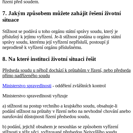
řízení před soudem.
7. Jakým způsobem můžete zahájit řešení životní
situace
Stížnost se podává u toho orgánu státní správy soudu, který je
příslušný k jejímu vyřízení. Je-li stížnost podána u orgánu státní
správy soudu, kterému její vyřízení nepřísluší, postoupí jí
neprodleně k vyřízení orgánu příslušnému.
8. Na které instituci životní situaci řešit
Předseda soudu u něhož dochází k průtahům v řízení, nebo předseda
přímo nadřízeného soudu
Ministerstvo spravedlnosti
- oddělení zvláštních kontrol
Ministerstvo spravedlnosti vyřizuje
a) stížnosti na postup vrchního a krajského soudu, obsahuje-li
podání stížnost na průtahy v řízení nebo na nevhodné chování anebo
narušování důstojnosti řízení předsedou soudu,
b) podání, jejichž obsahem je nesouhlas se způsobem vyřízení
stížnosti v téže věci, vyřizované předsedou Nejvyššího soudu,