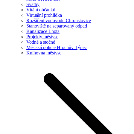
Svatby
Vítání občánků
Virtuální prohlídka
Rozšíření vodovodu Chroustovice
Stanoviště na separovaný odpad
Kanalizace Lhota
Projekty městyse
Vodné a stočné
Městská policie Hrochův Týnec
Knihovna městyse