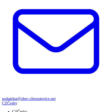
podatelna@obec-chroustovice.net
CZ
Česky
CZ
Česky