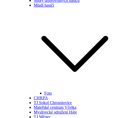
Sbory dobrovolných hasičů
Mladí hasiči
Foto
CHRPA
TJ Sokol Chroustovice
Mateřské centrum Včelka
Myslivecké sdružení Háje
TJ Městec