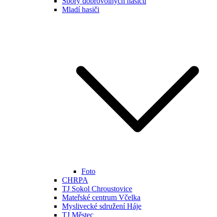
Sbory dobrovolných hasičů
Mladí hasiči
Foto
CHRPA
TJ Sokol Chroustovice
Mateřské centrum Včelka
Myslivecké sdružení Háje
TJ Městec