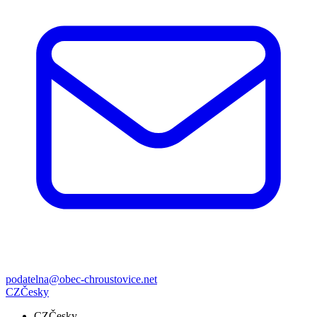
podatelna@obec-chroustovice.net
CZ
Česky
CZ
Česky