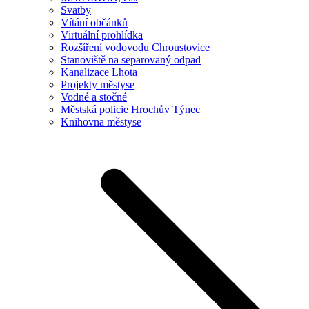
Svatby
Vítání občánků
Virtuální prohlídka
Rozšíření vodovodu Chroustovice
Stanoviště na separovaný odpad
Kanalizace Lhota
Projekty městyse
Vodné a stočné
Městská policie Hrochův Týnec
Knihovna městyse