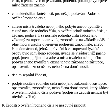
číslo, o jehož ověření je žádáno, přidělilo, pokud je výdejové
místo žadateli známo,
charakteristiku skutečností, pro něž je podávána žádost o
ověření rodného čísla,
adresu místa trvalého nebo jiného pobytu anebo bydliště v
cizině nositele rodného čísla, o ověření jehož rodného čísla je
žádáno; podává-li za nositele rodného čísla žádost jeho
zákonný zástupce, opatrovník, zmocněnec na základě zvláštní
plné moci s úředně ověřeným podpisem zmocnitele, anebo
člen domácnosti, jehož oprávnění k zastupování fyzické
osoby bylo schváleno soudem, uvede se v žádosti též jméno,
popř. jména, příjmení a adresa místa trvalého nebo jiného
pobytu anebo bydliště v cizině tohoto zákonného zástupce,
opatrovníka, zmocněnce, nebo člena domácnosti,
datum sepsání žádosti,
podpis nositele rodného čísla nebo jeho zákonného zástupce,
opatrovníka, zmocněnce, nebo člena domácnosti, který žádost
o ověření rodného čísla podává (podpis na žádosti nemusí být
úředně ověřen).
K žádosti o ověření rodného čísla je nezbytné připojit: