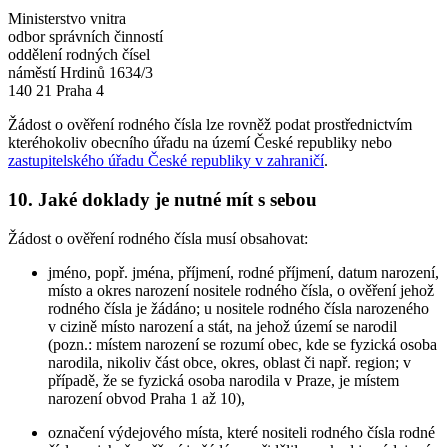
Ministerstvo vnitra
odbor správních činností
oddělení rodných čísel
náměstí Hrdinů 1634/3
140 21 Praha 4
Žádost o ověření rodného čísla lze rovněž podat prostřednictvím
kteréhokoliv obecního úřadu na území České republiky nebo
zastupitelského úřadu České republiky v zahraničí
.
10. Jaké doklady je nutné mít s sebou
Žádost o ověření rodného čísla musí obsahovat:
jméno, popř. jména, příjmení, rodné příjmení, datum narození,
místo a okres narození nositele rodného čísla, o ověření jehož
rodného čísla je žádáno; u nositele rodného čísla narozeného
v cizině místo narození a stát, na jehož území se narodil
(pozn.: místem narození se rozumí obec, kde se fyzická osoba
narodila, nikoliv část obce, okres, oblast či např. region; v
případě, že se fyzická osoba narodila v Praze, je místem
narození obvod Praha 1 až 10),
označení výdejového místa, které nositeli rodného čísla rodné