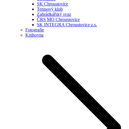
SK Chroustovice
Tenisový klub
Zahrádkářský svaz
ČRS MO Chroustovice
SK INTEGRA Chroustovice z.s.
Fotografie
Knihovna