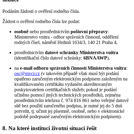
Podáním žádosti o ověření rodného čísla.
Žádost o ověření rodného čísla lze podat:
osobně
nebo prostřednictvím
poštovní přepravy
:
Ministerstvo vnitra - odbor správních činností, oddělení
rodných čísel, náměstí Hrdinů 1634/3, 140 21 Praha 4,
prostřednictvím
datové schránky Ministerstva vnitra
(identifikační číslo datové schránky:
6BNAAWP
),
na
e-mail odboru správních činností Ministerstva vnitra
:
osc@mvcr.cz
(v takovém případě však musí být podání
opatřeno zaručeným elektronickým podpisem založeným na
kvalifikovaném certifikátu vydaném akreditovaným
poskytovatelem certifikačních služeb; pokud je podání
učiněno pomocí jiných technických prostředků, zejména
prostřednictvím telefaxu č. 974 816 861 nebo veřejné datové
sítě bez použití zaručeného podpisu, je nutné jej do 5 dnů
potvrdit, tj. učinit jej písemně, osobně, nebo v elektronické
podobě podepsané zaručeným elektronickým podpisem).
8. Na které instituci životní situaci řešit