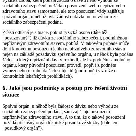
Fyzická osoba, která podala žádost o dávku nebo výhodu ze
sociálního zabezpečení, nežádá o posouzení svého nepříznivého
zdravotního stavu samostatně, ale toto posouzení vždy zajišťuje
správní orgán, u něhož byla žádost o dávku nebo výhodu ze
sociálního zabezpečení podána.
Zčásti odlišná je situace, pokud fyzická osoba (dále též
"posuzovaný") již dávku ze sociálního zabezpečení, podmíněnou
nepříznivým zdravotním stavem, pobírá. V takovém případě může
dojít k novému posouzení jejího nepříznivého zdravotního stavu
nejen na základě požadavku správního orgánu, u něhož byla podána
žádost a který o přiznání dávky rozhodl, ale i z podnětu samotného
orgánu, který původní posouzení provedl, popř. i z podnětu
vymezeného okruhu dalších subjektů (podrobněji viz níže o
kontrolních lékařských prohlídkách).
6. Jaké jsou podmínky a postup pro řešení životní
situace
Správní orgán, u něhož byla žádost o dávku nebo výhodu ze
sociálního zabezpečení podána, sám zajišťuje posouzení
nepříznivého zdravotního stavu. A to tím, že o takové posouzení
požádá příslušný orgán lékařské posudkové služby (dále jen
"posudkový orgán").