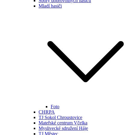
Sbory dobrovolných hasičů
Mladí hasiči
Foto
CHRPA
TJ Sokol Chroustovice
Mateřské centrum Včelka
Myslivecké sdružení Háje
TJ Městec