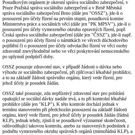
Posudkovým orgánem je okresní správa sociálního zabezpečení, v
Praze Pražská správa sociálního zabezpečení a v Brně Městská
správa sociálního zabezpečení Brno (dále jen "OSSZ"), jde-li o
posouzení pro účely řízení na prvním stupni, posudková komise
Ministerstva práce a sociálních věcí (dále jen "PK MPSV"), jde-li o
posouzení pro účely vymezeného okruhu opravných řízení, popř.
Česká správa sociálního zabezpečení (dále jen "ČSSZ"), jde-li např.
o posouzení pro účely řízení o námitkách ve věcech důchodového
pojištění či o posouzení pro účely odvolacího řízení ve věci osoby
zdravotně znevýhodněné nebo ve věci poskytování nemocenského
po uplynutí podpůrčí doby.
OSSZ posuzuje zdravotní stav, v případě žádosti o dávku nebo
výhodu ze sociálního zabezpečení, při zjišťovací lékařské prohlídce,
a to na základě žádosti správního orgánu, který vede řízení, pro
jehož účely je posudek žádán.
OSSZ také posuzuje, zda nepříznivý zdravotní stav pro pobírání
opakující se sociální dávky nadále trvá, a to při kontrolní lékařské
prohlídce (dále jen "KLP"). K této kontrole dochází jednak v
termínu stanoveném při předchozím posouzení na základě žádosti
orgánu, který vede řízení, pro jehož účely je posudek žádán (řádná
KLP), jednak tehdy, zjistí-li se posudkově významné skutečnosti,
odůvodňující takovou kontrolu, anebo za stanovených podmínek z
podnětu vymezeného okruhu správních orgánů (mimořádná KLP), a