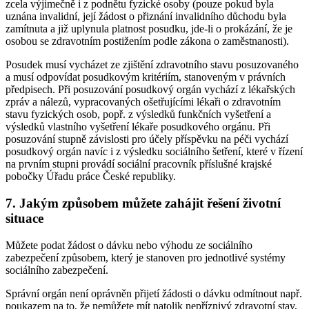
zcela výjimečně i z podnětu fyzické osoby (pouze pokud byla
uznána invalidní, její žádost o přiznání invalidního důchodu byla
zamítnuta a již uplynula platnost posudku, jde-li o prokázání, že je
osobou se zdravotním postižením podle zákona o zaměstnanosti).
Posudek musí vycházet ze zjištění zdravotního stavu posuzovaného
a musí odpovídat posudkovým kritériím, stanoveným v právních
předpisech. Při posuzování posudkový orgán vychází z lékařských
zpráv a nálezů, vypracovaných ošetřujícími lékaři o zdravotním
stavu fyzických osob, popř. z výsledků funkčních vyšetření a
výsledků vlastního vyšetření lékaře posudkového orgánu. Při
posuzování stupně závislosti pro účely příspěvku na péči vychází
posudkový orgán navíc i z výsledku sociálního šetření, které v řízení
na prvním stupni provádí sociální pracovník příslušné krajské
pobočky Úřadu práce České republiky.
7. Jakým způsobem můžete zahájit řešení životní
situace
Můžete podat žádost o dávku nebo výhodu ze sociálního
zabezpečení způsobem, který je stanoven pro jednotlivé systémy
sociálního zabezpečení.
Správní orgán není oprávněn přijetí žádosti o dávku odmítnout např.
poukazem na to, že nemůžete mít natolik nepříznivý zdravotní stav,