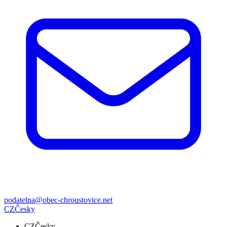
podatelna@obec-chroustovice.net
CZ
Česky
CZ
Česky