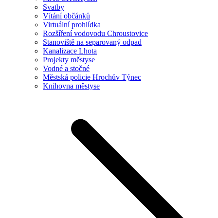
Svatby
Vítání občánků
Virtuální prohlídka
Rozšíření vodovodu Chroustovice
Stanoviště na separovaný odpad
Kanalizace Lhota
Projekty městyse
Vodné a stočné
Městská policie Hrochův Týnec
Knihovna městyse