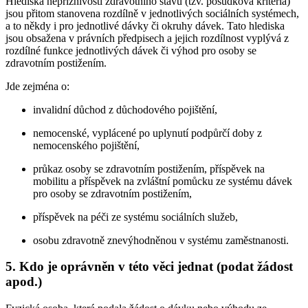
Hlediska nepříznivosti zdravotního stavu (tzv. posudková kritéria)
jsou přitom stanovena rozdílně v jednotlivých sociálních systémech,
a to někdy i pro jednotlivé dávky či okruhy dávek. Tato hlediska
jsou obsažena v právních předpisech a jejich rozdílnost vyplývá z
rozdílné funkce jednotlivých dávek či výhod pro osoby se
zdravotním postižením.
Jde zejména o:
invalidní důchod z důchodového pojištění,
nemocenské, vyplácené po uplynutí podpůrčí doby z
nemocenského pojištění,
průkaz osoby se zdravotním postižením, příspěvek na
mobilitu a příspěvek na zvláštní pomůcku ze systému dávek
pro osoby se zdravotním postižením,
příspěvek na péči ze systému sociálních služeb,
osobu zdravotně znevýhodněnou v systému zaměstnanosti.
5. Kdo je oprávněn v této věci jednat (podat žádost
apod.)