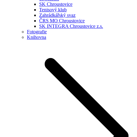
SK Chroustovice
Tenisový klub
Zahrádkářský svaz
ČRS MO Chroustovice
SK INTEGRA Chroustovice z.s.
Fotografie
Knihovna