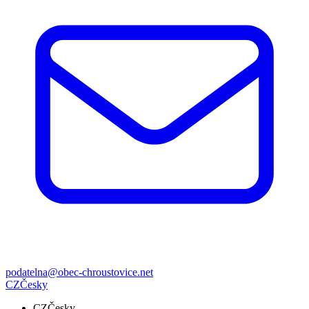
podatelna@obec-chroustovice.net
CZ
Česky
CZ
Česky