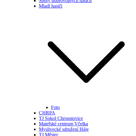
Sbory dobrovolných hasičů
Mladí hasiči
Foto
CHRPA
TJ Sokol Chroustovice
Mateřské centrum Včelka
Myslivecké sdružení Háje
TJ Městec