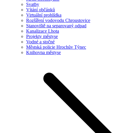
Svatby
Vítání občánků
Virtuální prohlídka
Rozšíření vodovodu Chroustovice
Stanoviště na separovaný odpad
Kanalizace Lhota
Projekty městyse
Vodné a stočné
Městská policie Hrochův Týnec
Knihovna městyse