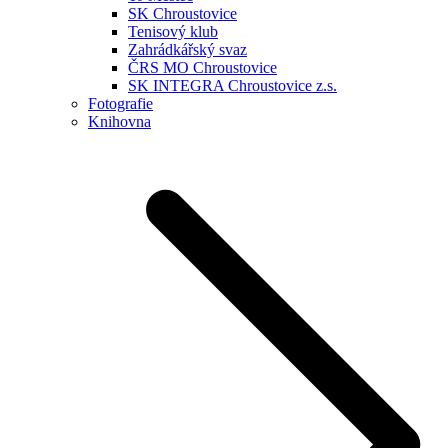
SK Chroustovice
Tenisový klub
Zahrádkářský svaz
ČRS MO Chroustovice
SK INTEGRA Chroustovice z.s.
Fotografie
Knihovna