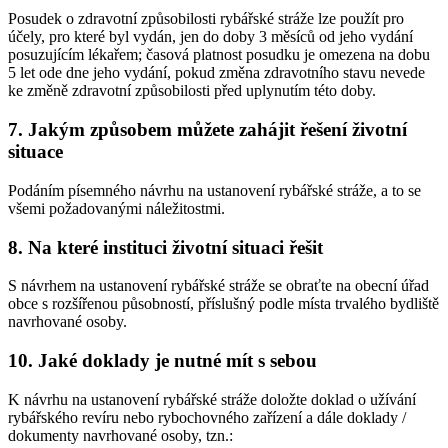
Posudek o zdravotní způsobilosti rybářské stráže lze použít pro
účely, pro které byl vydán, jen do doby 3 měsíců od jeho vydání
posuzujícím lékařem; časová platnost posudku je omezena na dobu
5 let ode dne jeho vydání, pokud změna zdravotního stavu nevede
ke změně zdravotní způsobilosti před uplynutím této doby.
7. Jakým způsobem můžete zahájit řešení životní
situace
Podáním písemného návrhu na ustanovení rybářské stráže, a to se
všemi požadovanými náležitostmi.
8. Na které instituci životní situaci řešit
S návrhem na ustanovení rybářské stráže se obraťte na obecní úřad
obce s rozšířenou působností, příslušný podle místa trvalého bydliště
navrhované osoby.
10. Jaké doklady je nutné mít s sebou
K návrhu na ustanovení rybářské stráže doložte doklad o užívání
rybářského revíru nebo rybochovného zařízení a dále doklady /
dokumenty navrhované osoby, tzn.: