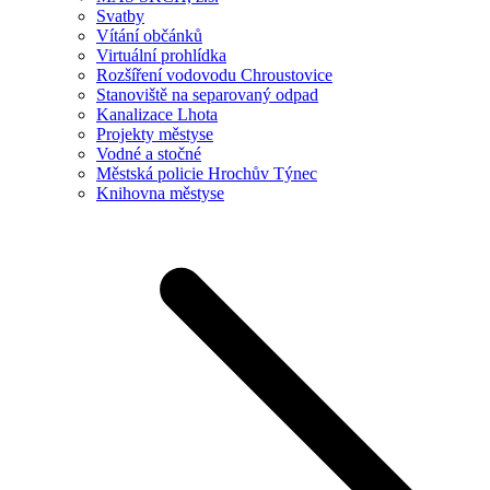
Svatby
Vítání občánků
Virtuální prohlídka
Rozšíření vodovodu Chroustovice
Stanoviště na separovaný odpad
Kanalizace Lhota
Projekty městyse
Vodné a stočné
Městská policie Hrochův Týnec
Knihovna městyse