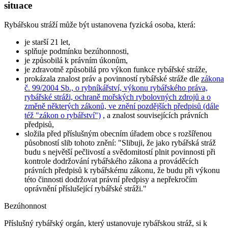
situace
Rybářskou stráží může být ustanovena fyzická osoba, která:
je starší 21 let,
splňuje podmínku bezúhonnosti,
je způsobilá k právním úkonům,
je zdravotně způsobilá pro výkon funkce rybářské stráže,
prokázala znalost práv a povinností rybářské stráže dle
zákona
č. 99/2004 Sb., o rybníkářství, výkonu rybářského práva,
rybářské stráži, ochraně mořských rybolovných zdrojů a o
změně některých zákonů, ve znění pozdějších předpisů (dále
též "zákon o rybářství")
, a znalost souvisejících právních
předpisů,
složila před příslušným obecním úřadem obce s rozšířenou
působností slib tohoto znění:
"Slibuji, že jako rybářská stráž
budu s největší pečlivostí a svědomitostí plnit povinnosti při
kontrole dodržování rybářského zákona a prováděcích
právních předpisů k rybářskému zákonu, že budu při výkonu
této činnosti dodržovat právní předpisy a nepřekročím
oprávnění příslušející rybářské stráži."
Bezúhonnost
Příslušný rybářský orgán, který ustanovuje rybářskou stráž, si k