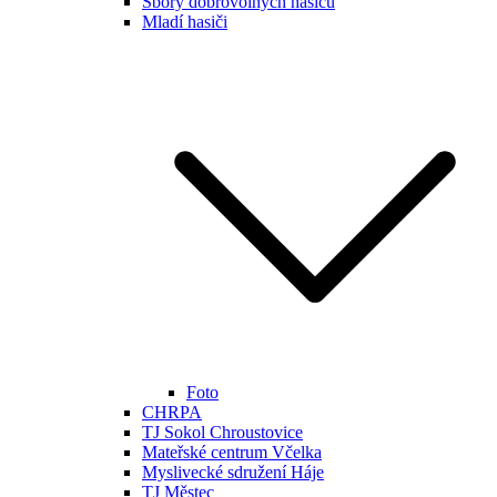
Sbory dobrovolných hasičů
Mladí hasiči
Foto
CHRPA
TJ Sokol Chroustovice
Mateřské centrum Včelka
Myslivecké sdružení Háje
TJ Městec