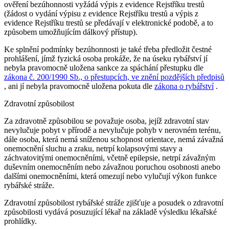
ověření bezúhonnosti vyžádá výpis z evidence Rejstříku trestů
(žádost o vydání výpisu z evidence Rejstříku trestů a výpis z
evidence Rejstříku trestů se předávají v elektronické podobě, a to
způsobem umožňujícím dálkový přístup).
Ke splnění podmínky bezúhonnosti je také třeba předložit čestné
prohlášení, jímž fyzická osoba prokáže, že na úseku rybářství jí
nebyla pravomocně uložena sankce za spáchání přestupku dle
zákona č. 200/1990 Sb., o přestupcích, ve znění pozdějších předpisů
, ani jí nebyla pravomocně uložena pokuta dle
zákona o rybářství
.
Zdravotní způsobilost
Za zdravotně způsobilou se považuje osoba, jejíž zdravotní stav
nevylučuje pobyt v přírodě a nevylučuje pohyb v nerovném terénu,
dále osoba, která nemá sníženou schopnost orientace, nemá závažná
onemocnění sluchu a zraku, netrpí kolapsovými stavy a
záchvatovitými onemocněními, včetně epilepsie, netrpí závažným
duševním onemocněním nebo závažnou poruchou osobnosti anebo
dalšími onemocněními, která omezují nebo vylučují výkon funkce
rybářské stráže.
Zdravotní způsobilost rybářské stráže zjišťuje a posudek o zdravotní
způsobilosti vydává posuzující lékař na základě výsledku lékařské
prohlídky.