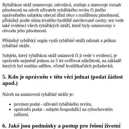
Rybářskou stráž ustanovuje, odvolává, zrušuje a stanovuje rozsah
působnosti na návrh uživatele rybářského revíru či jiného
oprávněného subjektu obecní úřad obce s rozšířenou působností,
příslušný podle místa trvalého bydliště navrhované osoby; ten vede
také evidenci všech rybářských stráží, které byly ustanoveny v
obvodu jeho působnosti.
Příslušný rybářský orgán vydá rybářské stráži odznak a průkaz
rybářské stráže.
Subjekt, který rybářskou stráž ustanovil či ji vede v evidenci, je
oprávněn nejméně jednou za 5 let ověřovat náležitosti, na základě
kterých byl souhlas udělen, včetně kvalifikačních požadavků.
5. Kdo je oprávněn v této věci jednat (podat žádost
apod.)
Návrh na ustanovení rybářské stráže je:
povinen podat
- uživatel rybářského revíru,
oprávněn podat
- subjekt hospodařící na rybochovném
zařízení.
6. Jaké jsou podmínky a postup pro řešení životní