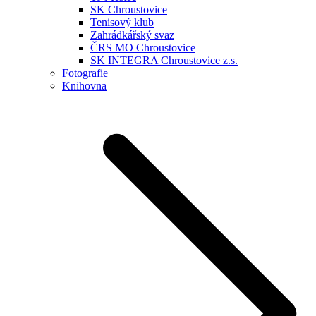
SK Chroustovice
Tenisový klub
Zahrádkářský svaz
ČRS MO Chroustovice
SK INTEGRA Chroustovice z.s.
Fotografie
Knihovna