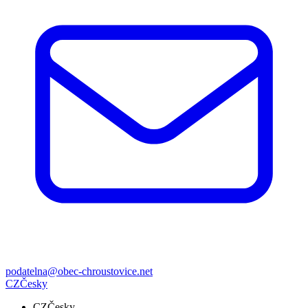
podatelna@obec-chroustovice.net
CZ
Česky
CZ
Česky