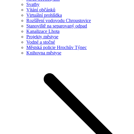
Svatby
Vítání občánků
Virtuální prohlídka
Rozšíření vodovodu Chroustovice
Stanoviště na separovaný odpad
Kanalizace Lhota
Projekty městyse
Vodné a stočné
Městská policie Hrochův Týnec
Knihovna městyse