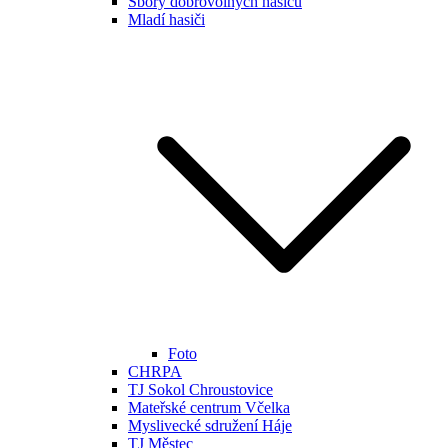
Sbory dobrovolných hasičů
Mladí hasiči
Foto
CHRPA
TJ Sokol Chroustovice
Mateřské centrum Včelka
Myslivecké sdružení Háje
TJ Městec