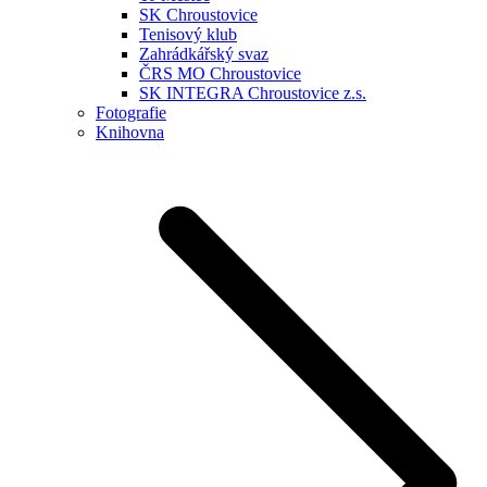
SK Chroustovice
Tenisový klub
Zahrádkářský svaz
ČRS MO Chroustovice
SK INTEGRA Chroustovice z.s.
Fotografie
Knihovna