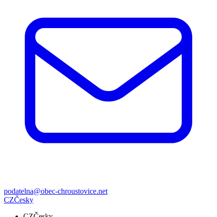
podatelna@obec-chroustovice.net
CZ
Česky
CZ
Česky