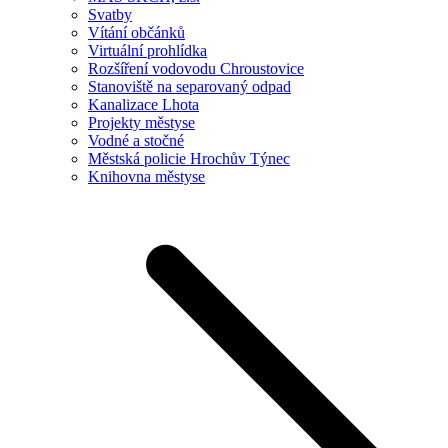
Svatby
Vítání občánků
Virtuální prohlídka
Rozšíření vodovodu Chroustovice
Stanoviště na separovaný odpad
Kanalizace Lhota
Projekty městyse
Vodné a stočné
Městská policie Hrochův Týnec
Knihovna městyse