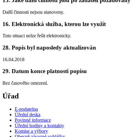
15. Jaké další činnosti jsou po žadateli požadovány
Další činnosti nejsou stanoveny.
16. Elektronická služba, kterou lze využít
Tuto situaci nelze řešit elektronicky.
28. Popis byl naposledy aktualizován
16.04.2018
29. Datum konce platnosti popisu
Bez časového omezení.
Úřad
E-podatelna
Úřední deska
Povinné informace
Úřední hodiny a kontakty
Komise a výbory
Obecně závazné vyhlášky