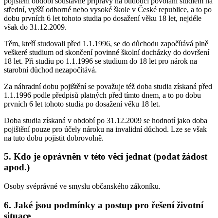
pojištění období soustavné přípravy na budoucí povolání studiem na
střední, vyšší odborné nebo vysoké škole v České republice, a to po
dobu prvních 6 let tohoto studia po dosažení věku 18 let, nejdéle
však do 31.12.2009.
Těm, kteří studovali před 1.1.1996, se do důchodu započítává plně
veškeré studium od skončení povinné školní docházky do dovršení
18 let. Při studiu po 1.1.1996 se studium do 18 let pro nárok na
starobní důchod nezapočítává.
Za náhradní dobu pojištění se považuje též doba studia získaná před
1.1.1996 podle předpisů platných před tímto dnem, a to po dobu
prvních 6 let tohoto studia po dosažení věku 18 let.
Doba studia získaná v období po 31.12.2009 se hodnotí jako doba
pojištění pouze pro účely nároku na invalidní důchod. Lze se však
na tuto dobu pojistit dobrovolně.
5. Kdo je oprávněn v této věci jednat (podat žádost
apod.)
Osoby svéprávné ve smyslu občanského zákoníku.
6. Jaké jsou podmínky a postup pro řešení životní
situace