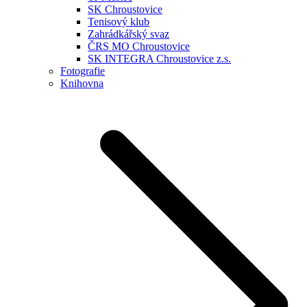
SK Chroustovice
Tenisový klub
Zahrádkářský svaz
ČRS MO Chroustovice
SK INTEGRA Chroustovice z.s.
Fotografie
Knihovna