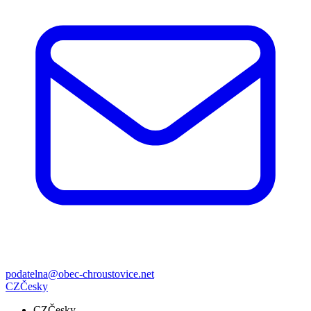
podatelna@obec-chroustovice.net
CZ
Česky
CZ
Česky