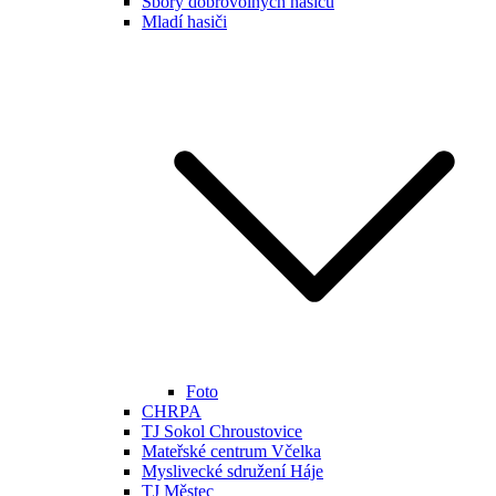
Sbory dobrovolných hasičů
Mladí hasiči
Foto
CHRPA
TJ Sokol Chroustovice
Mateřské centrum Včelka
Myslivecké sdružení Háje
TJ Městec