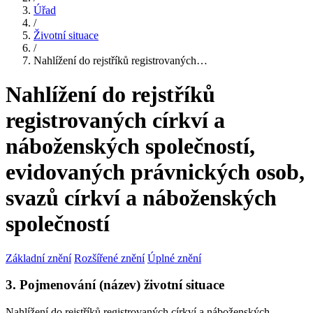
Úřad
/
Životní situace
/
Nahlížení do rejstříků registrovaných…
Nahlížení do rejstříků
registrovaných církví a
náboženských společností,
evidovaných právnických osob,
svazů církví a náboženských
společností
Základní znění
Rozšířené znění
Úplné znění
3. Pojmenování (název) životní situace
Nahlížení do rejstříků registrovaných církví a náboženských