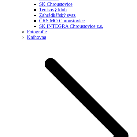
SK Chroustovice
Tenisový klub
Zahrádkářský svaz
ČRS MO Chroustovice
SK INTEGRA Chroustovice z.s.
Fotografie
Knihovna