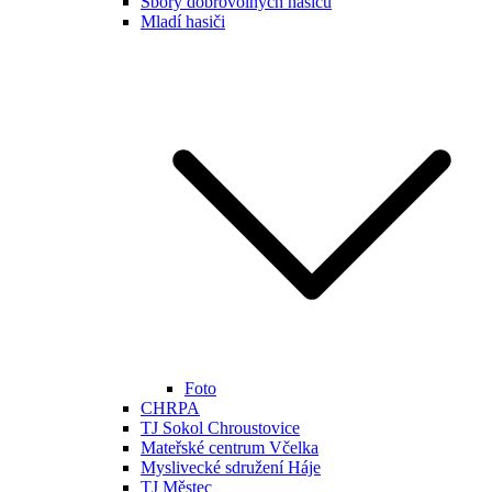
Sbory dobrovolných hasičů
Mladí hasiči
Foto
CHRPA
TJ Sokol Chroustovice
Mateřské centrum Včelka
Myslivecké sdružení Háje
TJ Městec