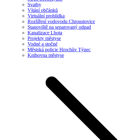
Svatby
Vítání občánků
Virtuální prohlídka
Rozšíření vodovodu Chroustovice
Stanoviště na separovaný odpad
Kanalizace Lhota
Projekty městyse
Vodné a stočné
Městská policie Hrochův Týnec
Knihovna městyse