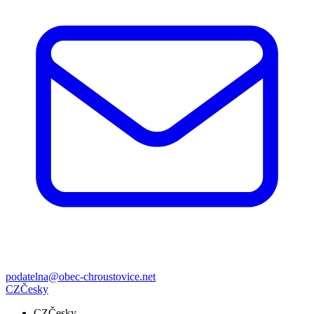
podatelna@obec-chroustovice.net
CZ
Česky
CZ
Česky