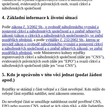
společností, evidovaných právnických osob, svazů církví a
náboženských společností
4. Základní informace k životní situaci
Podle
zákona č. 3/2002 Sb., o svobodě náboženského vyznání a
postavení církví a náboženských společností a o změně některých
zákonů (zákon o církvích a náboženských společnostech), ve znění
pozdějších předpisů
, a podle
vyhlášky č. 232/2002 Sb., kterou se
provádí zákon o svobodě náboženského vyznání a postavení církví
a náboženských společností a o změně některých zákonů, ve znění
pozdějších předpisů
, vede Ministerstvo kultury rejstříky
registrovaných církví a náboženských společností (dále jen "CNS"),
evidovaných právnických osob (dále jen "EPO") a svazů církví a
náboženských společností (dále jen "svaz CNS").
5. Kdo je oprávněn v této věci jednat (podat žádost
apod.)
Rejstříky se skládají z části veřejné a z části neveřejné. Kdo může do
veřejné části rejstříků nahlížet, není zákonem omezeno.
Do neveřejné části se umožňuje nahlédnout osobě pověřené CNS,
EPO nebo svazem CNS, pokud se jich zápis týká, a dále žadatelům,