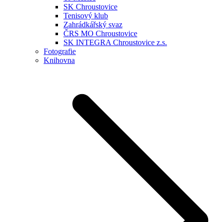
SK Chroustovice
Tenisový klub
Zahrádkářský svaz
ČRS MO Chroustovice
SK INTEGRA Chroustovice z.s.
Fotografie
Knihovna