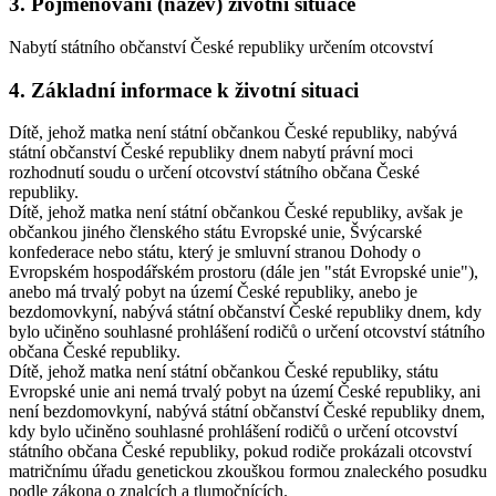
3. Pojmenování (název) životní situace
Nabytí státního občanství České republiky určením otcovství
4. Základní informace k životní situaci
Dítě, jehož matka není státní občankou České republiky, nabývá
státní občanství České republiky dnem nabytí právní moci
rozhodnutí soudu o určení otcovství státního občana České
republiky.
Dítě, jehož matka není státní občankou České republiky, avšak je
občankou jiného členského státu Evropské unie, Švýcarské
konfederace nebo státu, který je smluvní stranou Dohody o
Evropském hospodářském prostoru (dále jen "stát Evropské unie"),
anebo má trvalý pobyt na území České republiky, anebo je
bezdomovkyní, nabývá státní občanství České republiky dnem, kdy
bylo učiněno souhlasné prohlášení rodičů o určení otcovství státního
občana České republiky.
Dítě, jehož matka není státní občankou České republiky, státu
Evropské unie ani nemá trvalý pobyt na území České republiky, ani
není bezdomovkyní, nabývá státní občanství České republiky dnem,
kdy bylo učiněno souhlasné prohlášení rodičů o určení otcovství
státního občana České republiky, pokud rodiče prokázali otcovství
matričnímu úřadu genetickou zkouškou formou znaleckého posudku
podle zákona o znalcích a tlumočnících.