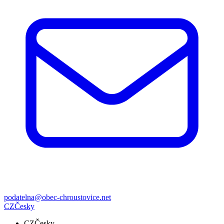
podatelna@obec-chroustovice.net
CZ
Česky
CZ
Česky