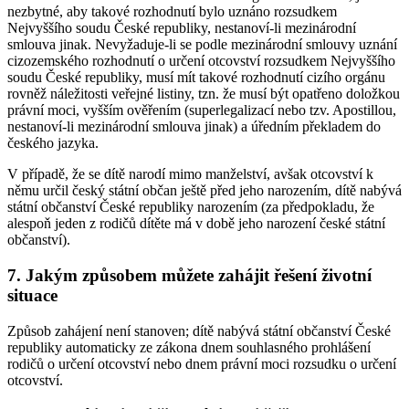
nezbytné, aby takové rozhodnutí bylo uznáno rozsudkem
Nejvyššího soudu České republiky, nestanoví-li mezinárodní
smlouva jinak. Nevyžaduje-li se podle mezinárodní smlouvy uznání
cizozemského rozhodnutí o určení otcovství rozsudkem Nejvyššího
soudu České republiky, musí mít takové rozhodnutí cizího orgánu
rovněž náležitosti veřejné listiny, tzn. že musí být opatřeno doložkou
právní moci, vyšším ověřením (superlegalizací nebo tzv. Apostillou,
nestanoví-li mezinárodní smlouva jinak) a úředním překladem do
českého jazyka.
V případě, že se dítě narodí mimo manželství, avšak otcovství k
němu určil český státní občan ještě před jeho narozením, dítě nabývá
státní občanství České republiky narozením (za předpokladu, že
alespoň jeden z rodičů dítěte má v době jeho narození české státní
občanství).
7. Jakým způsobem můžete zahájit řešení životní
situace
Způsob zahájení není stanoven; dítě nabývá státní občanství České
republiky automaticky ze zákona dnem souhlasného prohlášení
rodičů o určení otcovství nebo dnem právní moci rozsudku o určení
otcovství.