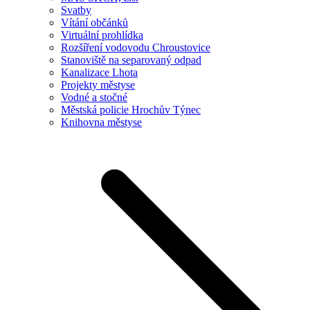
Svatby
Vítání občánků
Virtuální prohlídka
Rozšíření vodovodu Chroustovice
Stanoviště na separovaný odpad
Kanalizace Lhota
Projekty městyse
Vodné a stočné
Městská policie Hrochův Týnec
Knihovna městyse