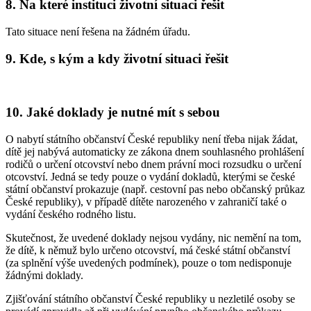
8. Na které instituci životní situaci řešit
Tato situace není řešena na žádném úřadu.
9. Kde, s kým a kdy životní situaci řešit
10. Jaké doklady je nutné mít s sebou
O nabytí státního občanství České republiky není třeba nijak žádat,
dítě jej nabývá automaticky ze zákona dnem souhlasného prohlášení
rodičů o určení otcovství nebo dnem právní moci rozsudku o určení
otcovství. Jedná se tedy pouze o vydání dokladů, kterými se české
státní občanství prokazuje (např. cestovní pas nebo občanský průkaz
České republiky), v případě dítěte narozeného v zahraničí také o
vydání českého rodného listu.
Skutečnost, že uvedené doklady nejsou vydány, nic nemění na tom,
že dítě, k němuž bylo určeno otcovství, má české státní občanství
(za splnění výše uvedených podmínek), pouze o tom nedisponuje
žádnými doklady.
Zjišťování státního občanství České republiky u nezletilé osoby se