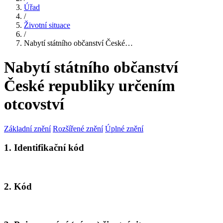
Úřad
/
Životní situace
/
Nabytí státního občanství České…
Nabytí státního občanství
České republiky určením
otcovství
Základní znění
Rozšířené znění
Úplné znění
1. Identifikační kód
2. Kód