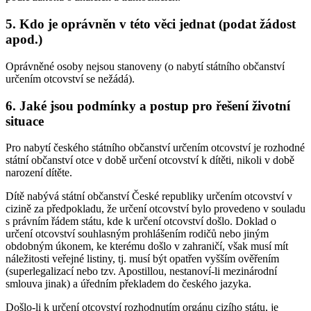
5. Kdo je oprávněn v této věci jednat (podat žádost
apod.)
Oprávněné osoby nejsou stanoveny (o nabytí státního občanství
určením otcovství se nežádá).
6. Jaké jsou podmínky a postup pro řešení životní
situace
Pro nabytí českého státního občanství určením otcovství je rozhodné
státní občanství otce v době určení otcovství k dítěti, nikoli v době
narození dítěte.
Dítě nabývá státní občanství České republiky určením otcovství v
cizině za předpokladu, že určení otcovství bylo provedeno v souladu
s právním řádem státu, kde k určení otcovství došlo. Doklad o
určení otcovství souhlasným prohlášením rodičů nebo jiným
obdobným úkonem, ke kterému došlo v zahraničí, však musí mít
náležitosti veřejné listiny, tj. musí být opatřen vyšším ověřením
(superlegalizací nebo tzv. Apostillou, nestanoví-li mezinárodní
smlouva jinak) a úředním překladem do českého jazyka.
Došlo-li k určení otcovství rozhodnutím orgánu cizího státu, je