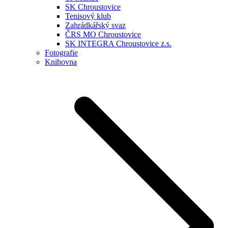
SK Chroustovice
Tenisový klub
Zahrádkářský svaz
ČRS MO Chroustovice
SK INTEGRA Chroustovice z.s.
Fotografie
Knihovna