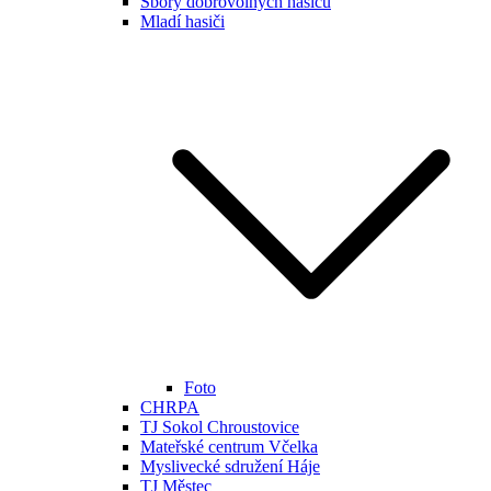
Sbory dobrovolných hasičů
Mladí hasiči
Foto
CHRPA
TJ Sokol Chroustovice
Mateřské centrum Včelka
Myslivecké sdružení Háje
TJ Městec