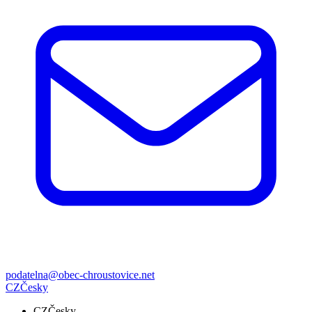
podatelna@obec-chroustovice.net
CZ
Česky
CZ
Česky