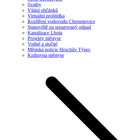
Svatby
Vítání občánků
Virtuální prohlídka
Rozšíření vodovodu Chroustovice
Stanoviště na separovaný odpad
Kanalizace Lhota
Projekty městyse
Vodné a stočné
Městská policie Hrochův Týnec
Knihovna městyse