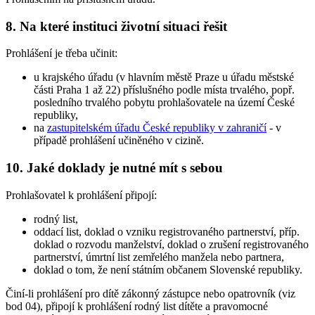
8. Na které instituci životní situaci řešit
Prohlášení je třeba učinit:
u krajského úřadu (v hlavním městě Praze u úřadu městské
části Praha 1 až 22) příslušného podle místa trvalého, popř.
posledního trvalého pobytu prohlašovatele na území České
republiky,
na
zastupitelském úřadu České republiky v zahraničí
- v
případě prohlášení učiněného v cizině.
10. Jaké doklady je nutné mít s sebou
Prohlašovatel k prohlášení připojí:
rodný list,
oddací list, doklad o vzniku registrovaného partnerství, příp.
doklad o rozvodu manželství, doklad o zrušení registrovaného
partnerství, úmrtní list zemřelého manžela nebo partnera,
doklad o tom, že není státním občanem Slovenské republiky.
Činí-li prohlášení pro dítě zákonný zástupce nebo opatrovník (viz
bod 04), připojí k prohlášení rodný list dítěte a pravomocné