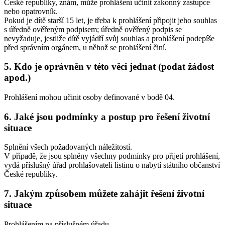
České republiky, znám, může prohlášení učinit zákonný zástupce
nebo opatrovník.
Pokud je dítě starší 15 let, je třeba k prohlášení připojit jeho souhlas
s úředně ověřeným podpisem; úředně ověřený podpis se
nevyžaduje, jestliže dítě vyjádří svůj souhlas a prohlášení podepíše
před správním orgánem, u něhož se prohlášení činí.
5. Kdo je oprávněn v této věci jednat (podat žádost
apod.)
Prohlášení mohou učinit osoby definované v bodě 04.
6. Jaké jsou podmínky a postup pro řešení životní
situace
Splnění všech požadovaných náležitostí.
V případě, že jsou splněny všechny podmínky pro přijetí prohlášení,
vydá příslušný úřad prohlašovateli listinu o nabytí státního občanství
České republiky.
7. Jakým způsobem můžete zahájit řešení životní
situace
Prohlášením na příslušném úřadu.