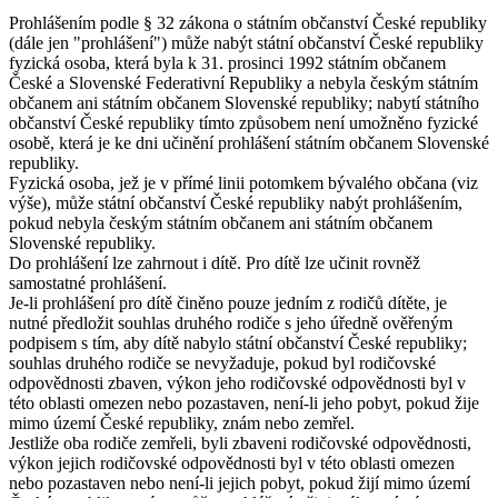
Prohlášením podle § 32 zákona o státním občanství České republiky
(dále jen "prohlášení") může nabýt státní občanství České republiky
fyzická osoba, která byla k 31. prosinci 1992 státním občanem
České a Slovenské Federativní Republiky a nebyla českým státním
občanem ani státním občanem Slovenské republiky; nabytí státního
občanství České republiky tímto způsobem není umožněno fyzické
osobě, která je ke dni učinění prohlášení státním občanem Slovenské
republiky.
Fyzická osoba, jež je v přímé linii potomkem bývalého občana (viz
výše), může státní občanství České republiky nabýt prohlášením,
pokud nebyla českým státním občanem ani státním občanem
Slovenské republiky.
Do prohlášení lze zahrnout i dítě. Pro dítě lze učinit rovněž
samostatné prohlášení.
Je-li prohlášení pro dítě činěno pouze jedním z rodičů dítěte, je
nutné předložit souhlas druhého rodiče s jeho úředně ověřeným
podpisem s tím, aby dítě nabylo státní občanství České republiky;
souhlas druhého rodiče se nevyžaduje, pokud byl rodičovské
odpovědnosti zbaven, výkon jeho rodičovské odpovědnosti byl v
této oblasti omezen nebo pozastaven, není-li jeho pobyt, pokud žije
mimo území České republiky, znám nebo zemřel.
Jestliže oba rodiče zemřeli, byli zbaveni rodičovské odpovědnosti,
výkon jejich rodičovské odpovědnosti byl v této oblasti omezen
nebo pozastaven nebo není-li jejich pobyt, pokud žijí mimo území