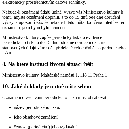
elektronicky prostřednictvím datové schránky.
Nebude-li oznámení údajů úplné, vyzve vás Ministerstvo kultury k
tomu, abyste oznámení doplnili, a to do 15 dnů ode dne doručení
výzvy, a upozorní vás, že nebude-li tato lhůta dodržena, hledí se na
oznámení, jako by nebylo učiněno.
Ministerstvo kultury zapíše periodický tisk do evidence
periodického tisku a do 15 dnů ode dne doručení oznámení
stanovených údajů vám sdělí přidělené evidenční číslo periodického
tisku.
8. Na které instituci životní situaci řešit
Ministerstvo kultury
, Maltézské náměstí 1, 118 11 Praha 1
10. Jaké doklady je nutné mít s sebou
Oznámení o vydávání periodického tisku musí obsahovat:
název periodického tisku,
jeho obsahové zaměření,
četnost (periodicitu) jeho vydávání,