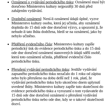
Oznámení o vydávání periodického tisku
: Oznámení musí být
doručeno Ministerstvu kultury nejpozději 30 dnů před
zahájením vydávání.
Doplnění oznámení
: Není-li oznámení údajů úplné, vyzve
Ministerstvo kultury osobu, která jej učinila, aby oznámení
doplnila do 15 dnů ode dne doručení výzvy, a upozorní ji, že
nebude-li tato lhůta dodržena, hledí se na oznámení, jako by
nebylo učiněno.
Přidělení evidenčního čísla
: Ministerstvo kultury zapíše
periodický tisk do evidence periodického tisku a do 15 dnů
ode dne doručení oznámení stanovených údajů sdělí osobě,
která toto oznámení učinila, přidělené evidenční číslo
periodického tisku.
Přerušení vydávání periodického tisku
: Jestliže vydávání
zapsaného periodického tisku nezačalo do 1 roku od zápisu
nebo bylo přerušeno na dobu delší než 1 rok, platí, že
vydávání periodického tisku bylo ukončeno dnem uplynutí
uvedené lhůty. Ministerstvo kultury zapíše tuto skutečnost do
evidence periodického tisku a vyrozumí o tom vydavatele do
15 dnů ode dne doručení oznámení o přerušení vydávání
periodického tisku nebo ode dne, kdy se o takové skutečnosti
dozví.