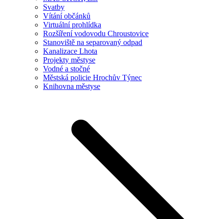
Svatby
Vítání občánků
Virtuální prohlídka
Rozšíření vodovodu Chroustovice
Stanoviště na separovaný odpad
Kanalizace Lhota
Projekty městyse
Vodné a stočné
Městská policie Hrochův Týnec
Knihovna městyse