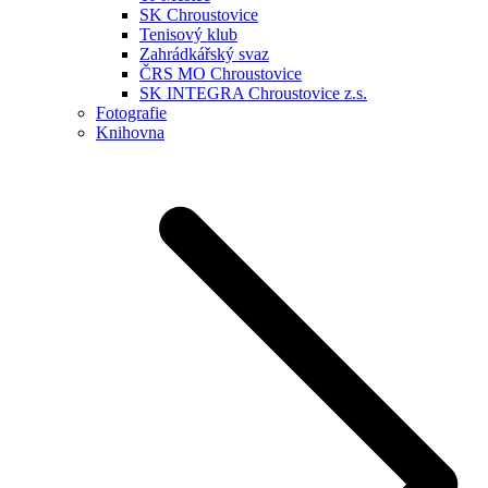
SK Chroustovice
Tenisový klub
Zahrádkářský svaz
ČRS MO Chroustovice
SK INTEGRA Chroustovice z.s.
Fotografie
Knihovna