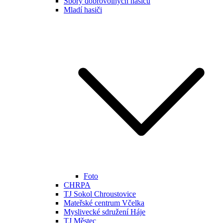
Sbory dobrovolných hasičů
Mladí hasiči
Foto
CHRPA
TJ Sokol Chroustovice
Mateřské centrum Včelka
Myslivecké sdružení Háje
TJ Městec