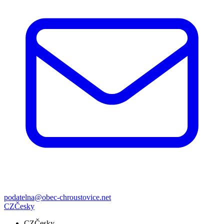
podatelna@obec-chroustovice.net
CZ
Česky
CZ
Česky