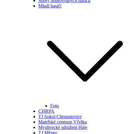
Sbory dobrovolných hasičů
Mladí hasiči
Foto
CHRPA
TJ Sokol Chroustovice
Mateřské centrum Včelka
Myslivecké sdružení Háje
TJ Městec