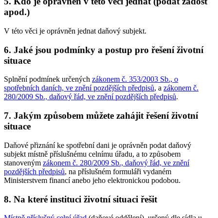
5. Kdo je oprávněn v této věci jednat (podat žádost
apod.)
V této věci je oprávněn jednat daňový subjekt.
6. Jaké jsou podmínky a postup pro řešení životní
situace
Splnění podmínek určených
zákonem č. 353/2003 Sb., o
spotřebních daních, ve znění pozdějších předpisů
, a
zákonem č.
280/2009 Sb., daňový řád, ve znění pozdějších předpisů
.
7. Jakým způsobem můžete zahájit řešení životní
situace
Daňové přiznání ke spotřební dani je oprávněn podat daňový
subjekt místně příslušnému celnímu úřadu, a to způsobem
stanoveným
zákonem č. 280/2009 Sb., daňový řád, ve znění
pozdějších předpisů
, na příslušném formuláři vydaném
Ministerstvem financí anebo jeho elektronickou podobou.
8. Na které instituci životní situaci řešit
Místně příslušný celní úřad
(daňové oddělení), určený dle sídla u