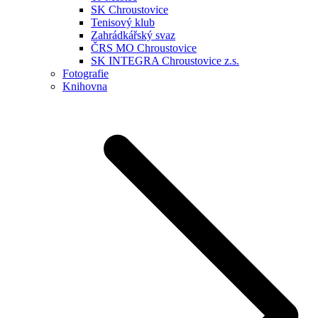
SK Chroustovice
Tenisový klub
Zahrádkářský svaz
ČRS MO Chroustovice
SK INTEGRA Chroustovice z.s.
Fotografie
Knihovna