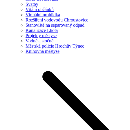
Svatby
Vítání občánků
Virtuální prohlídka
Rozšíření vodovodu Chroustovice
Stanoviště na separovaný odpad
Kanalizace Lhota
Projekty městyse
Vodné a stočné
Městská policie Hrochův Týnec
Knihovna městyse