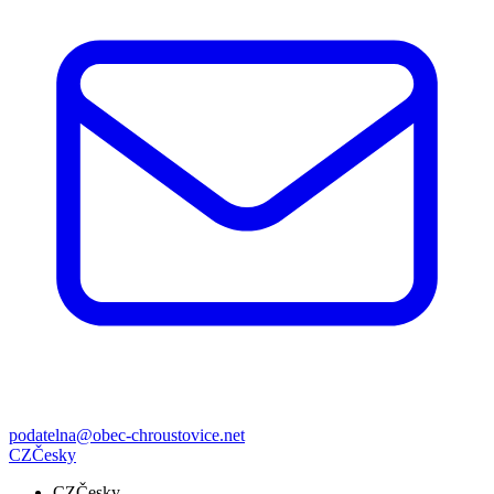
podatelna@obec-chroustovice.net
CZ
Česky
CZ
Česky