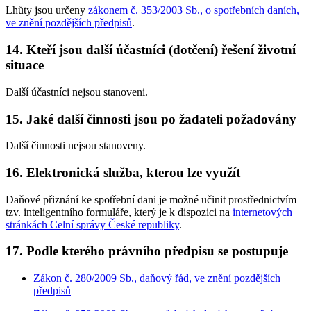
Lhůty jsou určeny
zákonem č. 353/2003 Sb., o spotřebních daních,
ve znění pozdějších předpisů
.
14. Kteří jsou další účastníci (dotčení) řešení životní
situace
Další účastníci nejsou stanoveni.
15. Jaké další činnosti jsou po žadateli požadovány
Další činnosti nejsou stanoveny.
16. Elektronická služba, kterou lze využít
Daňové přiznání ke spotřební dani je možné učinit prostřednictvím
tzv. inteligentního formuláře, který je k dispozici na
internetových
stránkách Celní správy České republiky
.
17. Podle kterého právního předpisu se postupuje
Zákon č. 280/2009 Sb., daňový řád, ve znění pozdějších
předpisů