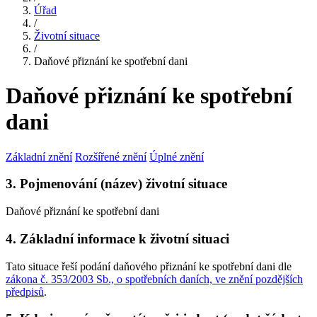
Úřad
/
Životní situace
/
Daňové přiznání ke spotřební dani
Daňové přiznání ke spotřební
dani
Základní znění
Rozšířené znění
Úplné znění
3. Pojmenování (název) životní situace
Daňové přiznání ke spotřební dani
4. Základní informace k životní situaci
Tato situace řeší podání daňového přiznání ke spotřební dani dle
zákona č. 353/2003 Sb., o spotřebních daních, ve znění pozdějších
předpisů
.