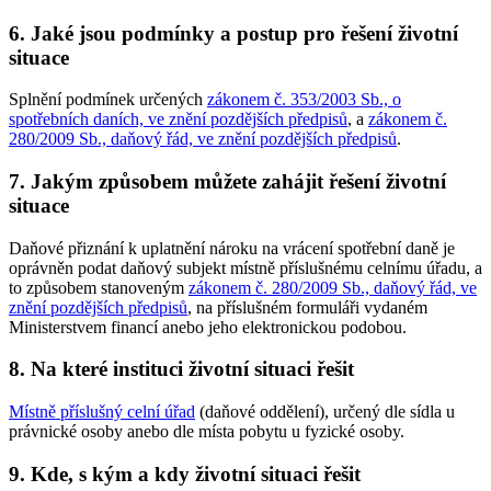
6. Jaké jsou podmínky a postup pro řešení životní
situace
Splnění podmínek určených
zákonem č. 353/2003 Sb., o
spotřebních daních, ve znění pozdějších předpisů
, a
zákonem č.
280/2009 Sb., daňový řád, ve znění pozdějších předpisů
.
7. Jakým způsobem můžete zahájit řešení životní
situace
Daňové přiznání k uplatnění nároku na vrácení spotřební daně je
oprávněn podat daňový subjekt místně příslušnému celnímu úřadu, a
to způsobem stanoveným
zákonem č. 280/2009 Sb., daňový řád, ve
znění pozdějších předpisů
, na příslušném formuláři vydaném
Ministerstvem financí anebo jeho elektronickou podobou.
8. Na které instituci životní situaci řešit
Místně příslušný celní úřad
(daňové oddělení), určený dle sídla u
právnické osoby anebo dle místa pobytu u fyzické osoby.
9. Kde, s kým a kdy životní situaci řešit