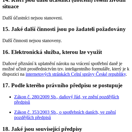
situace
Další účastníci nejsou stanoveni.
15. Jaké další činnosti jsou po žadateli požadovány
Další činnosti nejsou stanoveny.
16. Elektronická služba, kterou lze využít
Daňové přiznání k uplatnění nároku na vrácení spotřební daně je
možné učinit prostřednictvím tzv. inteligentního formuláře, který je k
dispozici na
internetových stránkách Celní správy České republiky
.
17. Podle kterého právního předpisu se postupuje
Zákon č. 280/2009 Sb., daňový řád, ve znění pozdějších
předpisů
Zákon č. 353/2003 Sb., o spotřebních daních, ve znění
pozdějších předpisů
18. Jaké jsou související předpisy