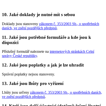
10. Jaké doklady je nutné mít s sebou
Doklady jsou stanoveny
zákonem č. 353/2003 Sb., o spotřebních
daních, ve znění pozdějších předpisů
.
11. Jaké jsou potřebné formuláře a kde jsou k
dispozici
Příslušný formulář naleznete na
internetových stránkách Celní
správy České republiky
.
12. Jaké jsou poplatky a jak je lze uhradit
Správní poplatky nejsou stanoveny.
13. Jaké jsou lhůty pro vyřízení
Lhůty jsou určeny
zákonem č. 353/2003 Sb., o spotřebních daních,
ve znění pozdějších předpisů
.
14. Kteří jsou další účastníci (dotčení) řešení životní