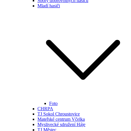
Sbory dobrovolných hasičů
Mladí hasiči
Foto
CHRPA
TJ Sokol Chroustovice
Mateřské centrum Včelka
Myslivecké sdružení Háje
TJ Městec