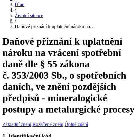
Úřad
/
Životní situace
/
Daňové přiznání k uplatnění nároku na…
Daňové přiznání k uplatnění
nároku na vrácení spotřební
daně dle § 55 zákona
č. 353/2003 Sb., o spotřebních
daních, ve znění pozdějších
předpisů - mineralogické
postupy a metalurgické procesy
Základní znění
Rozšířené znění
Úplné znění
1. Identifikační kód