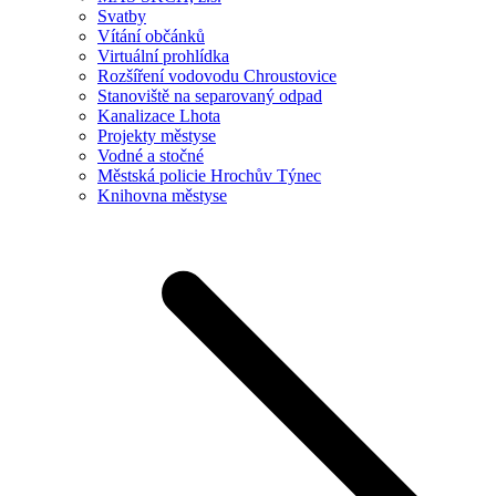
Svatby
Vítání občánků
Virtuální prohlídka
Rozšíření vodovodu Chroustovice
Stanoviště na separovaný odpad
Kanalizace Lhota
Projekty městyse
Vodné a stočné
Městská policie Hrochův Týnec
Knihovna městyse