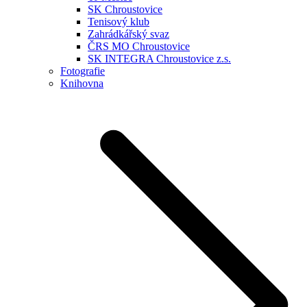
SK Chroustovice
Tenisový klub
Zahrádkářský svaz
ČRS MO Chroustovice
SK INTEGRA Chroustovice z.s.
Fotografie
Knihovna