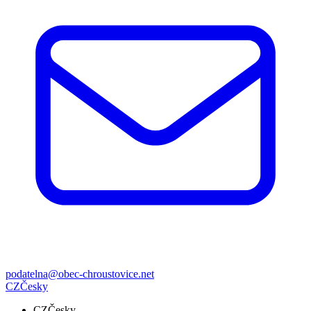
podatelna@obec-chroustovice.net
CZ
Česky
CZ
Česky