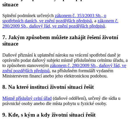
situace
Splnění podmínek určených
zákonem č. 353/2003 Sb., o
spotřebních daních, ve znění pozdějších předpisů
, a
zákonem č.
280/2009 Sb., daňový řád, ve znění pozdějších předpisů
.
7. Jakým způsobem můžete zahájit řešení životní
situace
Daňové přiznání k uplatnění nároku na vrácení spotřební daně je
oprávněn podat daňový subjekt místně příslušnému celnímu úřadu, a
to způsobem stanoveným
zákonem č. 280/2009 Sb., daňový řád, ve
znění pozdějších předpisů
, na příslušném formuláři vydaném
Ministerstvem financí anebo jeho elektronickou podobou.
8. Na které instituci životní situaci řešit
Místně příslušný celní úřad
(daňové oddělení), určený dle sídla u
právnické osoby anebo dle místa pobytu u fyzické osoby.
9. Kde, s kým a kdy životní situaci řešit