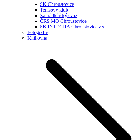
SK Chroustovice
Tenisový klub
Zahrádkářský svaz
ČRS MO Chroustovice
SK INTEGRA Chroustovice z.s.
Fotografie
Knihovna