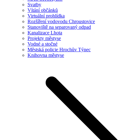
Svatby
Vítání občánků
Virtuální prohlídka
Rozšíření vodovodu Chroustovice
Stanoviště na separovaný odpad
Kanalizace Lhota
Projekty městyse
Vodné a stočné
Městská policie Hrochův Týnec
Knihovna městyse