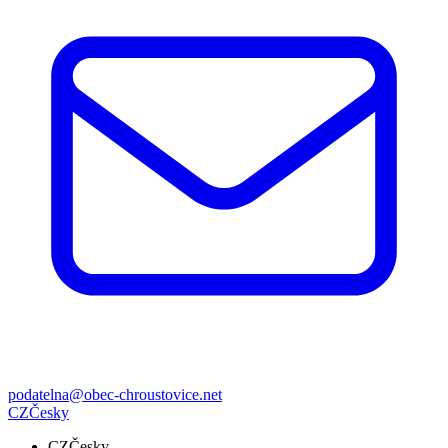
podatelna@obec-chroustovice.net
CZ
Česky
CZ
Česky