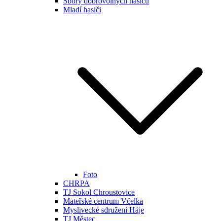
Sbory dobrovolných hasičů
Mladí hasiči
Foto
CHRPA
TJ Sokol Chroustovice
Mateřské centrum Včelka
Myslivecké sdružení Háje
TJ Městec