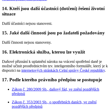
14. Kteří jsou další účastníci (dotčení) řešení životní
situace
Další účastníci nejsou stanoveni.
15. Jaké další činnosti jsou po žadateli požadovány
Další činnosti nejsou stanoveny.
16. Elektronická služba, kterou lze využít
Daňové přiznání k uplatnění nároku na vrácení spotřební daně je
možné učinit prostřednictvím tzv. inteligentního formuláře, který je k
dispozici na
internetových stránkách Celní správy České republiky
.
17. Podle kterého právního předpisu se postupuje
Zákon č. 280/2009 Sb., daňový řád, ve znění pozdějších
předpisů
Zákon č. 353/2003 Sb., o spotřebních daních, ve znění
pozdějších předpisů