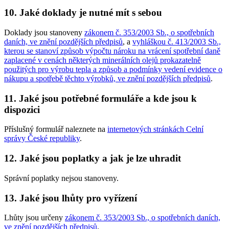
10. Jaké doklady je nutné mít s sebou
Doklady jsou stanoveny
zákonem č. 353/2003 Sb., o spotřebních
daních, ve znění pozdějších předpisů
, a
vyhláškou č. 413/2003 Sb.,
kterou se stanoví způsob výpočtu nároku na vrácení spotřební daně
zaplacené v cenách některých minerálních olejů prokazatelně
použitých pro výrobu tepla a způsob a podmínky vedení evidence o
nákupu a spotřebě těchto výrobků, ve znění pozdějších předpisů
.
11. Jaké jsou potřebné formuláře a kde jsou k
dispozici
Příslušný formulář naleznete na
internetových stránkách Celní
správy České republiky
.
12. Jaké jsou poplatky a jak je lze uhradit
Správní poplatky nejsou stanoveny.
13. Jaké jsou lhůty pro vyřízení
Lhůty jsou určeny
zákonem č. 353/2003 Sb., o spotřebních daních,
ve znění pozdějších předpisů
.