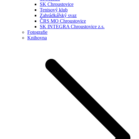
SK Chroustovice
Tenisový klub
Zahrádkářský svaz
ČRS MO Chroustovice
SK INTEGRA Chroustovice z.s.
Fotografie
Knihovna