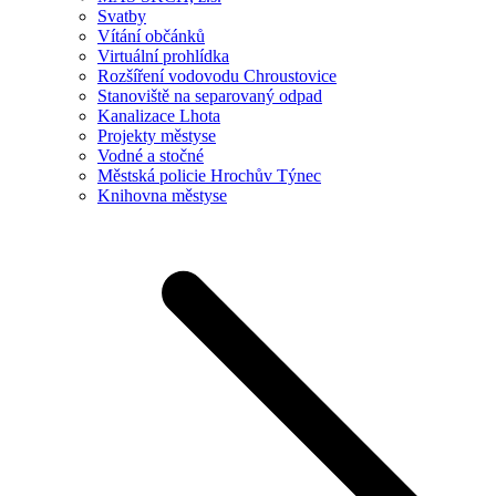
Svatby
Vítání občánků
Virtuální prohlídka
Rozšíření vodovodu Chroustovice
Stanoviště na separovaný odpad
Kanalizace Lhota
Projekty městyse
Vodné a stočné
Městská policie Hrochův Týnec
Knihovna městyse