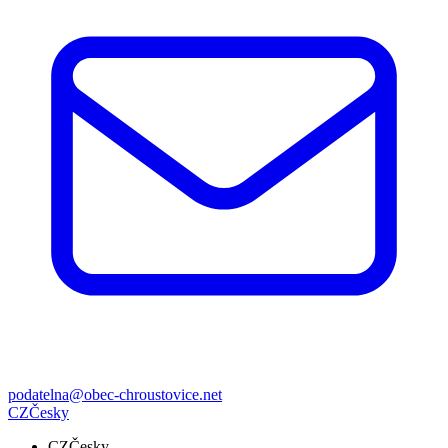
podatelna@obec-chroustovice.net
CZ
Česky
CZ
Česky