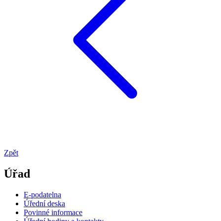
Zpět
Úřad
E-podatelna
Úřední deska
Povinné informace