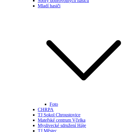
Sbory dobrovolných hasičů
Mladí hasiči
Foto
CHRPA
TJ Sokol Chroustovice
Mateřské centrum Včelka
Myslivecké sdružení Háje
TJ Městec