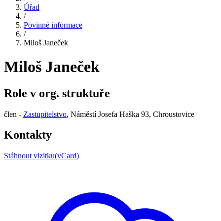
Úřad
/
Povinné informace
/
Miloš Janeček
Miloš Janeček
Role v org. struktuře
člen -
Zastupitelstvo
, Náměstí Josefa Haška 93, Chroustovice
Kontakty
Stáhnout vizitku(vCard)