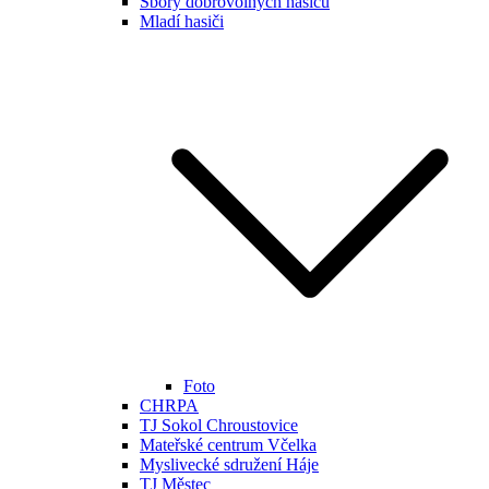
Sbory dobrovolných hasičů
Mladí hasiči
Foto
CHRPA
TJ Sokol Chroustovice
Mateřské centrum Včelka
Myslivecké sdružení Háje
TJ Městec