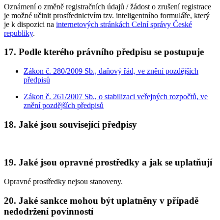
Oznámení o změně registračních údajů / žádost o zrušení registrace
je možné učinit prostřednictvím tzv. inteligentního formuláře, který
je k dispozici na
internetových stránkách Celní správy České
republiky
.
17. Podle kterého právního předpisu se postupuje
Zákon č. 280/2009 Sb., daňový řád, ve znění pozdějších
předpisů
Zákon č. 261/2007 Sb., o stabilizaci veřejných rozpočtů, ve
znění pozdějších předpisů
18. Jaké jsou související předpisy
19. Jaké jsou opravné prostředky a jak se uplatňují
Opravné prostředky nejsou stanoveny.
20. Jaké sankce mohou být uplatněny v případě
nedodržení povinností