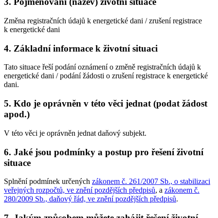
3. Pojmenování (název) životní situace
Změna registračních údajů k energetické dani / zrušení registrace
k energetické dani
4. Základní informace k životní situaci
Tato situace řeší podání oznámení o změně registračních údajů k
energetické dani / podání žádosti o zrušení registrace k energetické
dani.
5. Kdo je oprávněn v této věci jednat (podat žádost
apod.)
V této věci je oprávněn jednat daňový subjekt.
6. Jaké jsou podmínky a postup pro řešení životní
situace
Splnění podmínek určených
zákonem č. 261/2007 Sb., o stabilizaci
veřejných rozpočtů, ve znění pozdějších předpisů
, a
zákonem č.
280/2009 Sb., daňový řád, ve znění pozdějších předpisů
.
7. Jakým způsobem můžete zahájit řešení životní