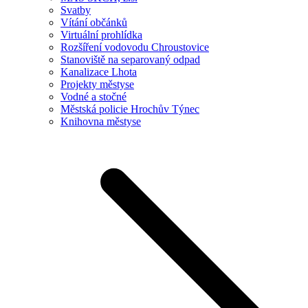
Svatby
Vítání občánků
Virtuální prohlídka
Rozšíření vodovodu Chroustovice
Stanoviště na separovaný odpad
Kanalizace Lhota
Projekty městyse
Vodné a stočné
Městská policie Hrochův Týnec
Knihovna městyse