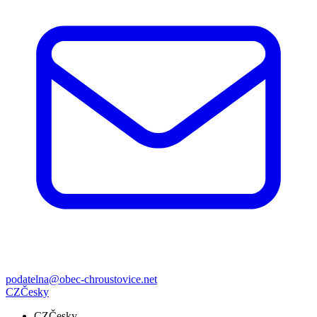
podatelna@obec-chroustovice.net
CZ
Česky
CZ
Česky