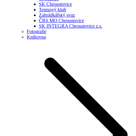
SK Chroustovice
Tenisový klub
Zahrádkářský svaz
ČRS MO Chroustovice
SK INTEGRA Chroustovice z.s.
Fotografie
Knihovna