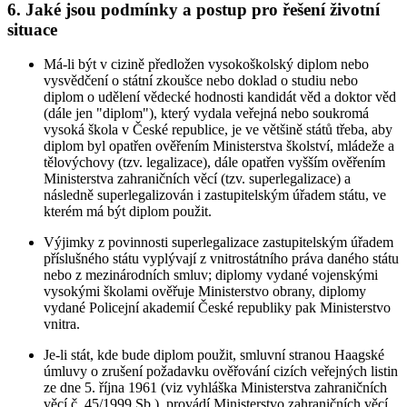
6. Jaké jsou podmínky a postup pro řešení životní
situace
Má-li být v cizině předložen vysokoškolský diplom nebo
vysvědčení o státní zkoušce nebo doklad o studiu nebo
diplom o udělení vědecké hodnosti kandidát věd a doktor věd
(dále jen "diplom"), který vydala veřejná nebo soukromá
vysoká škola v České republice, je ve většině států třeba, aby
diplom byl opatřen ověřením Ministerstva školství, mládeže a
tělovýchovy (tzv. legalizace), dále opatřen vyšším ověřením
Ministerstva zahraničních věcí (tzv. superlegalizace) a
následně superlegalizován i zastupitelským úřadem státu, ve
kterém má být diplom použit.
Výjimky z povinnosti superlegalizace zastupitelským úřadem
příslušného státu vyplývají z vnitrostátního práva daného státu
nebo z mezinárodních smluv; diplomy vydané vojenskými
vysokými školami ověřuje Ministerstvo obrany, diplomy
vydané Policejní akademií České republiky pak Ministerstvo
vnitra.
Je-li stát, kde bude diplom použit, smluvní stranou Haagské
úmluvy o zrušení požadavku ověřování cizích veřejných listin
ze dne 5. října 1961 (viz vyhláška Ministerstva zahraničních
věcí č. 45/1999 Sb.), provádí Ministerstvo zahraničních věcí