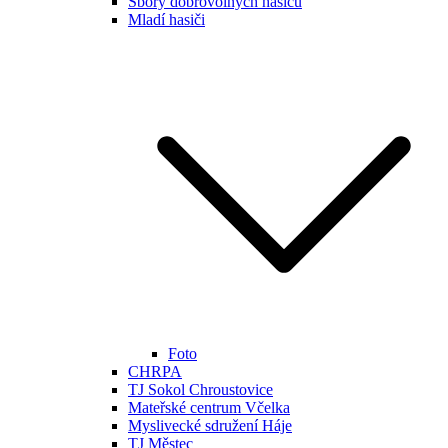
Sbory dobrovolných hasičů
Mladí hasiči
Foto
CHRPA
TJ Sokol Chroustovice
Mateřské centrum Včelka
Myslivecké sdružení Háje
TJ Městec