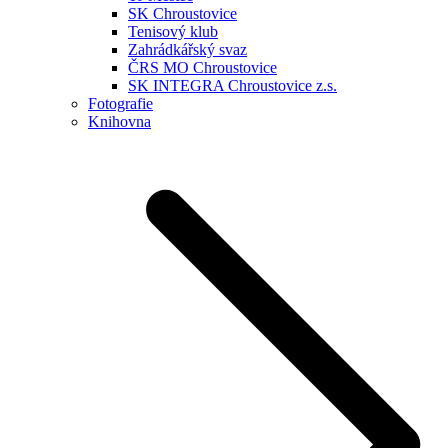
SK Chroustovice
Tenisový klub
Zahrádkářský svaz
ČRS MO Chroustovice
SK INTEGRA Chroustovice z.s.
Fotografie
Knihovna