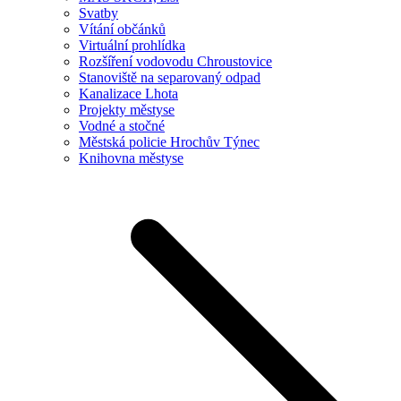
Svatby
Vítání občánků
Virtuální prohlídka
Rozšíření vodovodu Chroustovice
Stanoviště na separovaný odpad
Kanalizace Lhota
Projekty městyse
Vodné a stočné
Městská policie Hrochův Týnec
Knihovna městyse