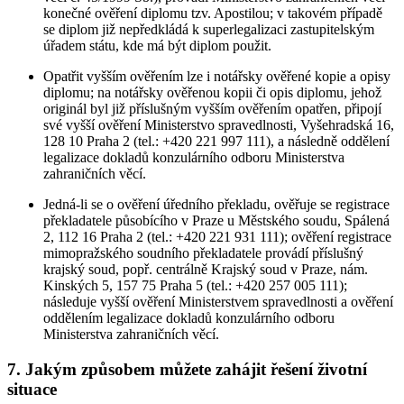
konečné ověření diplomu tzv. Apostilou; v takovém případě
se diplom již nepředkládá k superlegalizaci zastupitelským
úřadem státu, kde má být diplom použit.
Opatřit vyšším ověřením lze i notářsky ověřené kopie a opisy
diplomu; na notářsky ověřenou kopii či opis diplomu, jehož
originál byl již příslušným vyšším ověřením opatřen, připojí
své vyšší ověření Ministerstvo spravedlnosti, Vyšehradská 16,
128 10 Praha 2 (tel.: +420 221 997 111), a následně oddělení
legalizace dokladů konzulárního odboru Ministerstva
zahraničních věcí.
Jedná-li se o ověření úředního překladu, ověřuje se registrace
překladatele působícího v Praze u Městského soudu, Spálená
2, 112 16 Praha 2 (tel.: +420 221 931 111); ověření registrace
mimopražského soudního překladatele provádí příslušný
krajský soud, popř. centrálně Krajský soud v Praze, nám.
Kinských 5, 157 75 Praha 5 (tel.: +420 257 005 111);
následuje vyšší ověření Ministerstvem spravedlnosti a ověření
oddělením legalizace dokladů konzulárního odboru
Ministerstva zahraničních věcí.
7. Jakým způsobem můžete zahájit řešení životní
situace