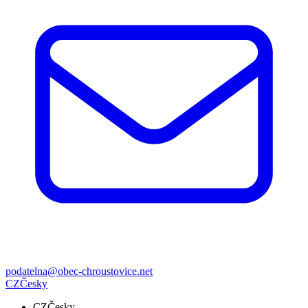
podatelna@obec-chroustovice.net
CZ
Česky
CZ
Česky