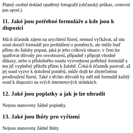
Platný osobní doklad opatřený fotografií (občanský průkaz, cestovní
pas apod.).
11. Jaké jsou potřebné formuláře a kde jsou k
dispozici
Má-li účastník zájem na urychlení řízení, nemusí vyčkávat, až mu
soud doručí formulář pro prohlášení o poměrech, ale může buď
přímo do žaloby popsat, jaká je jeho celková situace, v čem lze
spatřovat důvody pro osvobození, případně i připojit vhodné
důkazy, nebo u příslušného soudu vyzvednout potřebný formulář a
ten již vyplněný přiložit přímo k žalobě. Čeká-li účastník pasivně, až
jej soud vyzve k doložení poměrů, může dojít ke zbytečnému
prodloužení řízení. Také z těchto důvodů by měl mít formulář každý
soud k dispozici na svých internetových stránkách.
12. Jaké jsou poplatky a jak je lze uhradit
Nejsou stanoveny žádné poplatky.
13. Jaké jsou lhůty pro vyřízení
Nejsou stanoveny žádné lhůty.