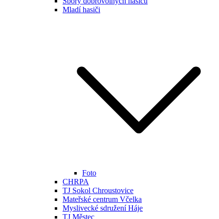
Sbory dobrovolných hasičů
Mladí hasiči
Foto
CHRPA
TJ Sokol Chroustovice
Mateřské centrum Včelka
Myslivecké sdružení Háje
TJ Městec