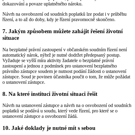
dokazování a povaze uplatněného nároku.
Návrh na osvobození od soudních poplatků lze podat i v průběhu
řízení, a to až do doby, kdy je řízení pravomocně skončeno.
7. Jakým způsobem můžete zahájit řešení životní
situace
Na bezplatné právní zastoupení v občanském soudním řízení není
automatický nárok, nýbrž je nutné dodržet předepsaný postup.
Vyžaduje se vyšší míra aktivity žadatele o bezplatné právní
zastoupení a jednou z podmínek pro ustanovení bezplatného
právního zástupce soudem je nutnost podání žádosti o ustanovení
zástupce. Soud je povinen účastníka poučit o tom, že může požádat
o ustanovení zástupce.
8. Na které instituci životní situaci řešit
Návrh na ustanovení zástupce a návrh na o osvobození od soudních
poplatků se podává u soudu, který vede řízení, pro které se o
ustanovení zástupce a osvobození žádá.
10. Jaké doklady je nutné mít s sebou