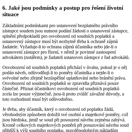
6. Jaké jsou podmínky a postup pro řešení životní
situace
Základními podmínkami pro ustanovení bezplatného právního
zástupce soudem jsou nutnost podání žádosti o ustanovení zástupce,
splnění předpokladů pro osvobození od soudních poplatků a
ustanovený zástupce musí být nezbytně třeba k ochraně zájmů
žadatele. Vyžaduje-li to ochrana zájmů účastníka nebo jde-li o
ustanovení zástupce pro řízení, v němž je povinné zastoupení
advokátem (notářem), je žadateli ustanoven zástupce z řad advokátů.
Osvobození od soudních poplatků přichází v úvahu, pokud je o něj
podán návrh, odůvodňují-li to poměry účastníka a nejde-li o
svévolné nebo zřejmě bezúspěšné uplatňování nebo bránění práva.
Osvobození od soudních poplatků se zpravidla přiznává pouze
částečné. Přiznat účastníkovi osvobození od soudních poplatků
zcela lze pouze výjimečně, jsou-li proto zvlášť závažné důvody, a
toto rozhodnutí musí být odůvodněno.
Je třeba, aby účastník, který o osvobození od poplatku žádá,
věrohodným způsobem doložil své osobní a majetkové poměry, což
jsou hlediska, jimiž se soud při posouzení návrhu zejména zabývá.
Kromě celkových majetkových poměrů při posuzování návrhu soud
přihlíží k výši soudního poplatku, pravděpodobným nákladům