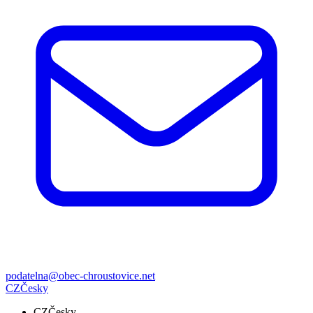
podatelna@obec-chroustovice.net
CZ
Česky
CZ
Česky