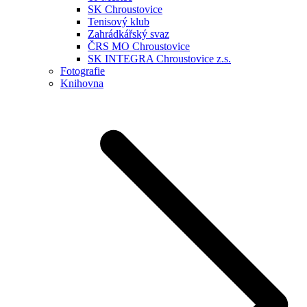
SK Chroustovice
Tenisový klub
Zahrádkářský svaz
ČRS MO Chroustovice
SK INTEGRA Chroustovice z.s.
Fotografie
Knihovna