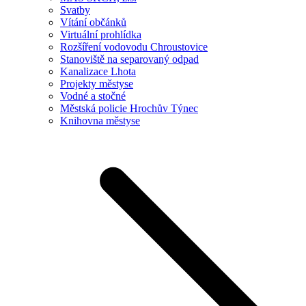
Svatby
Vítání občánků
Virtuální prohlídka
Rozšíření vodovodu Chroustovice
Stanoviště na separovaný odpad
Kanalizace Lhota
Projekty městyse
Vodné a stočné
Městská policie Hrochův Týnec
Knihovna městyse