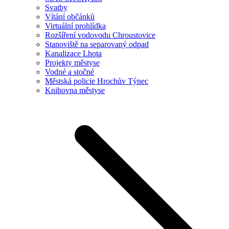
Svatby
Vítání občánků
Virtuální prohlídka
Rozšíření vodovodu Chroustovice
Stanoviště na separovaný odpad
Kanalizace Lhota
Projekty městyse
Vodné a stočné
Městská policie Hrochův Týnec
Knihovna městyse