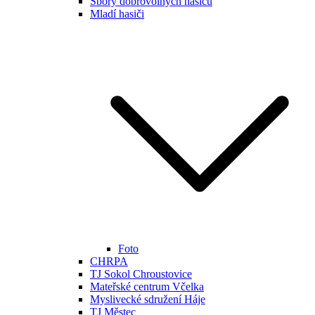
Sbory dobrovolných hasičů
Mladí hasiči
Foto
CHRPA
TJ Sokol Chroustovice
Mateřské centrum Včelka
Myslivecké sdružení Háje
TJ Městec