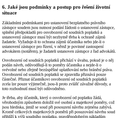
6. Jaké jsou podmínky a postup pro řešení životní
situace
Základními podmínkami pro ustanovení bezplatného právního
zástupce soudem jsou nutnost podání žádosti o ustanovení zástupce,
splnění předpokladů pro osvobození od soudních poplatků a
ustanovený zástupce musí být nezbytně třeba k ochraně zájmů
žadatele. Vyžaduje-li to ochrana zájmů účastníka nebo jde-li o
ustanovení zástupce pro řízení, v němž je povinné zastoupení
advokátem (notářem), je žadateli ustanoven zástupce z řad advokátů.
Osvobození od soudních poplatků přichází v úvahu, pokud je o něj
podán návrh, odůvodňují-li to poměry účastníka a nejde-li o
svévolné nebo zřejmě bezúspěšné uplatňování nebo bránění práva.
Osvobození od soudních poplatků se zpravidla přiznává pouze
částečné. Přiznat účastníkovi osvobození od soudních poplatků
zcela lze pouze výjimečně, jsou-li proto zvlášť závažné důvody, a
toto rozhodnutí musí být odůvodněno.
Je třeba, aby účastník, který o osvobození od poplatku žádá,
věrohodným způsobem doložil své osobní a majetkové poměry, což
jsou hlediska, jimiž se soud při posouzení návrhu zejména zabývá.
Kromě celkových majetkových poměrů při posuzování návrhu soud
přihlíží k výši soudního poplatku, pravděpodobným nákladům