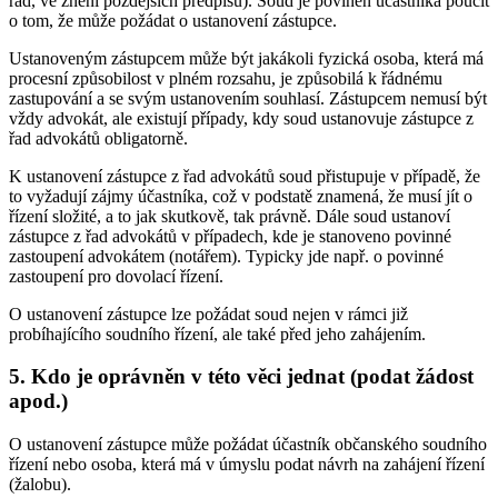
řád, ve znění pozdějších předpisů). Soud je povinen účastníka poučit
o tom, že může požádat o ustanovení zástupce.
Ustanoveným zástupcem může být jakákoli fyzická osoba, která má
procesní způsobilost v plném rozsahu, je způsobilá k řádnému
zastupování a se svým ustanovením souhlasí. Zástupcem nemusí být
vždy advokát, ale existují případy, kdy soud ustanovuje zástupce z
řad advokátů obligatorně.
K ustanovení zástupce z řad advokátů soud přistupuje v případě, že
to vyžadují zájmy účastníka, což v podstatě znamená, že musí jít o
řízení složité, a to jak skutkově, tak právně. Dále soud ustanoví
zástupce z řad advokátů v případech, kde je stanoveno povinné
zastoupení advokátem (notářem). Typicky jde např. o povinné
zastoupení pro dovolací řízení.
O ustanovení zástupce lze požádat soud nejen v rámci již
probíhajícího soudního řízení, ale také před jeho zahájením.
5. Kdo je oprávněn v této věci jednat (podat žádost
apod.)
O ustanovení zástupce může požádat účastník občanského soudního
řízení nebo osoba, která má v úmyslu podat návrh na zahájení řízení
(žalobu).