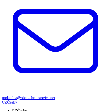
podatelna@obec-chroustovice.net
CZ
Česky
CZ
Česky