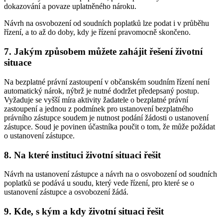
dokazování a povaze uplatněného nároku.
Návrh na osvobození od soudních poplatků lze podat i v průběhu
řízení, a to až do doby, kdy je řízení pravomocně skončeno.
7. Jakým způsobem můžete zahájit řešení životní
situace
Na bezplatné právní zastoupení v občanském soudním řízení není
automatický nárok, nýbrž je nutné dodržet předepsaný postup.
Vyžaduje se vyšší míra aktivity žadatele o bezplatné právní
zastoupení a jednou z podmínek pro ustanovení bezplatného
právního zástupce soudem je nutnost podání žádosti o ustanovení
zástupce. Soud je povinen účastníka poučit o tom, že může požádat
o ustanovení zástupce.
8. Na které instituci životní situaci řešit
Návrh na ustanovení zástupce a návrh na o osvobození od soudních
poplatků se podává u soudu, který vede řízení, pro které se o
ustanovení zástupce a osvobození žádá.
9. Kde, s kým a kdy životní situaci řešit