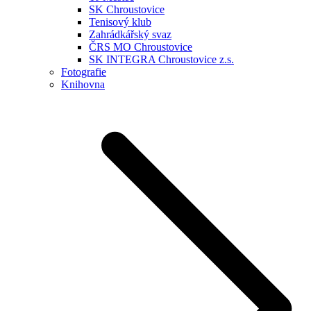
SK Chroustovice
Tenisový klub
Zahrádkářský svaz
ČRS MO Chroustovice
SK INTEGRA Chroustovice z.s.
Fotografie
Knihovna