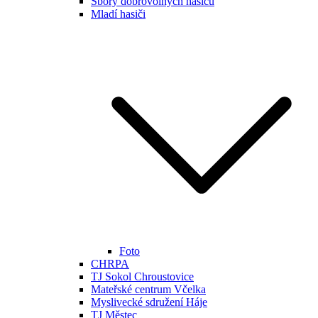
Sbory dobrovolných hasičů
Mladí hasiči
Foto
CHRPA
TJ Sokol Chroustovice
Mateřské centrum Včelka
Myslivecké sdružení Háje
TJ Městec