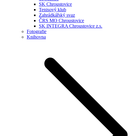
SK Chroustovice
Tenisový klub
Zahrádkářský svaz
ČRS MO Chroustovice
SK INTEGRA Chroustovice z.s.
Fotografie
Knihovna