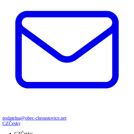
podatelna@obec-chroustovice.net
CZ
Česky
CZ
Česky