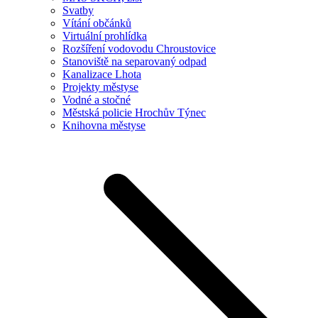
Svatby
Vítání občánků
Virtuální prohlídka
Rozšíření vodovodu Chroustovice
Stanoviště na separovaný odpad
Kanalizace Lhota
Projekty městyse
Vodné a stočné
Městská policie Hrochův Týnec
Knihovna městyse