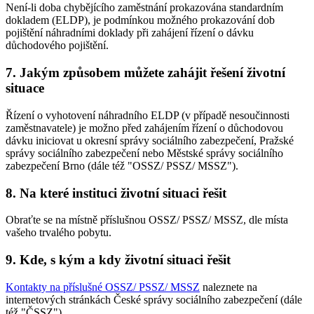
Není-li doba chybějícího zaměstnání prokazována standardním
dokladem (ELDP), je podmínkou možného prokazování dob
pojištění náhradními doklady při zahájení řízení o dávku
důchodového pojištění.
7. Jakým způsobem můžete zahájit řešení životní
situace
Řízení o vyhotovení náhradního ELDP (v případě nesoučinnosti
zaměstnavatele) je možno před zahájením řízení o důchodovou
dávku iniciovat u okresní správy sociálního zabezpečení, Pražské
správy sociálního zabezpečení nebo Městské správy sociálního
zabezpečení Brno (dále též "OSSZ/ PSSZ/ MSSZ").
8. Na které instituci životní situaci řešit
Obraťte se na místně příslušnou OSSZ/ PSSZ/ MSSZ, dle místa
vašeho trvalého pobytu.
9. Kde, s kým a kdy životní situaci řešit
Kontakty na příslušné OSSZ/ PSSZ/ MSSZ
naleznete na
internetových stránkách České správy sociálního zabezpečení (dále
též "ČSSZ").