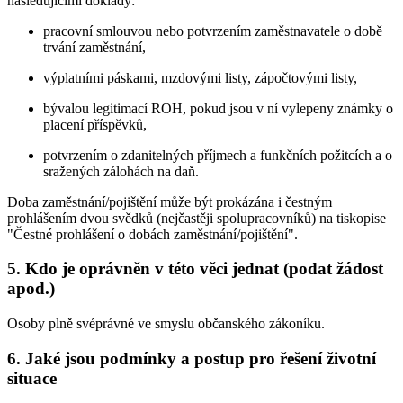
následujícími doklady:
pracovní smlouvou nebo potvrzením zaměstnavatele o době
trvání zaměstnání,
výplatními páskami, mzdovými listy, zápočtovými listy,
bývalou legitimací ROH, pokud jsou v ní vylepeny známky o
placení příspěvků,
potvrzením o zdanitelných příjmech a funkčních požitcích a o
sražených zálohách na daň.
Doba zaměstnání/pojištění může být prokázána i čestným
prohlášením dvou svědků (nejčastěji spolupracovníků) na tiskopise
"Čestné prohlášení o dobách zaměstnání/pojištění".
5. Kdo je oprávněn v této věci jednat (podat žádost
apod.)
Osoby plně svéprávné ve smyslu občanského zákoníku.
6. Jaké jsou podmínky a postup pro řešení životní
situace