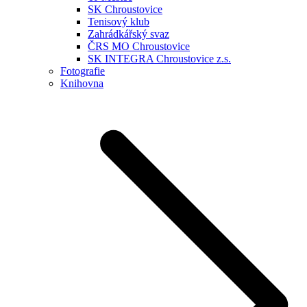
SK Chroustovice
Tenisový klub
Zahrádkářský svaz
ČRS MO Chroustovice
SK INTEGRA Chroustovice z.s.
Fotografie
Knihovna