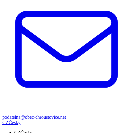
podatelna@obec-chroustovice.net
CZ
Česky
CZ
Česky