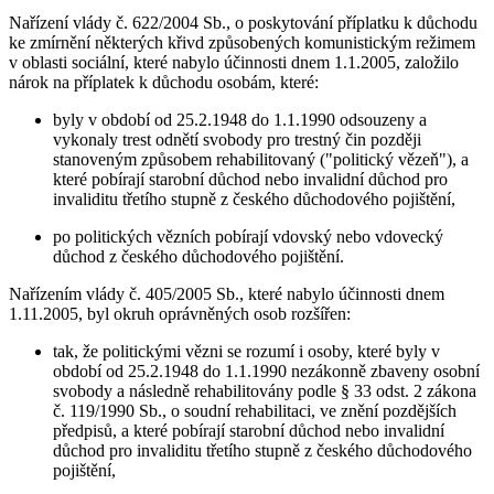
Nařízení vlády č. 622/2004 Sb., o poskytování příplatku k důchodu
ke zmírnění některých křivd způsobených komunistickým režimem
v oblasti sociální, které nabylo účinnosti dnem 1.1.2005, založilo
nárok na příplatek k důchodu osobám, které:
byly v období od 25.2.1948 do 1.1.1990 odsouzeny a
vykonaly trest odnětí svobody pro trestný čin později
stanoveným způsobem rehabilitovaný ("politický vězeň"), a
které pobírají starobní důchod nebo invalidní důchod pro
invaliditu třetího stupně z českého důchodového pojištění,
po politických vězních pobírají vdovský nebo vdovecký
důchod z českého důchodového pojištění.
Nařízením vlády č. 405/2005 Sb., které nabylo účinnosti dnem
1.11.2005, byl okruh oprávněných osob rozšířen:
tak, že politickými vězni se rozumí i osoby, které byly v
období od 25.2.1948 do 1.1.1990 nezákonně zbaveny osobní
svobody a následně rehabilitovány podle § 33 odst. 2 zákona
č. 119/1990 Sb., o soudní rehabilitaci, ve znění pozdějších
předpisů, a které pobírají starobní důchod nebo invalidní
důchod pro invaliditu třetího stupně z českého důchodového
pojištění,