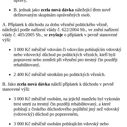
úpravy,
B. jednak jako
zcela nová dávka
náležející třem nově
definovaným skupinám oprávněných osob.
A. Příplatek k důchodu za dobu věznění politického vězně,
náležející podle nařízení vlády č. 622/2004 Sb., ve znění nařízení
vlády č. 405/2005 Sb., se
zvyšuje
o příplatek v pevně stanovené
výši:
3 000 Kč měsíčně vdovám či vdovcům pobírajícím vdovský
nebo vdovecký důchod po politických vězních, kteří byli
popraveni nebo zemřeli při věznění pro trestný čin později
rehabilitovaný,
2 400 Kč měsíčně sirotkům po politických vězních.
B. Jako
zcela nová dávka
náleží příplatek k důchodu v pevně
stanovené výši:
3 000 Kč měsíčně osobám, na jejichž manželu byl vykonán
trest smrti za trestný čin později rehabilitovaný, a které
pobírají z českého důchodového pojištění jiný než vdovský
(vdovecký) důchod po popraveném,
3 000 Kč měsíčně osobám pobírajícím vdovský nebo