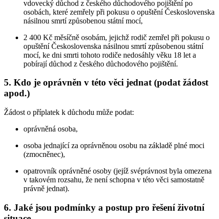
vdovecký důchod z českého důchodového pojištění po
osobách, které zemřely při pokusu o opuštění Československa
násilnou smrtí způsobenou státní mocí,
2 400 Kč měsíčně osobám, jejichž rodič zemřel při pokusu o
opuštění Československa násilnou smrtí způsobenou státní
mocí, ke dni smrti tohoto rodiče nedosáhly věku 18 let a
pobírají důchod z českého důchodového pojištění.
5. Kdo je oprávněn v této věci jednat (podat žádost
apod.)
Žádost o příplatek k důchodu může podat:
oprávněná osoba,
osoba jednající za oprávněnou osobu na základě plné moci
(zmocněnec),
opatrovník oprávněné osoby (jejíž svéprávnost byla omezena
v takovém rozsahu, že není schopna v této věci samostatně
právně jednat).
6. Jaké jsou podmínky a postup pro řešení životní
situace