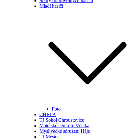
Sbory dobrovolných hasičů
Mladí hasiči
Foto
CHRPA
TJ Sokol Chroustovice
Mateřské centrum Včelka
Myslivecké sdružení Háje
TJ Městec