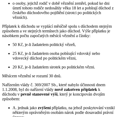
o osoby, jejichž rodič v době věznění zemřel, pokud ke dni
úmrtí tohoto rodiče nedosáhly věku 18 let a pobírají důchod z
českého důchodového pojištění (sirotci po politických
vězních).
Příplatek k důchodu se vyplácí měsíčně spolu s důchodem stejným
způsobem a ve stejných termínech jako důchod. Výše příplatku je
násobkem počtu započatých měsíců věznění a částky:
50 Kč, je-li žadatelem politický vězeň,
25 Kč, je-li žadatelem osoba pobírající vdovský nebo
vdovecký důchod po politickém vězni,
20 Kč, je-li žadatelem sirotek po politickém vězni.
Měsícem věznění se rozumí 30 dnů.
Nařízením vlády č. 369/2007 Sb., které nabylo účinnosti dnem
1.1.2008, byl do nařízení vlády
nově zakotven příplatek
k
důchodu v
pevně stanovené výši
, který je koncipován dvojím
způsobem:
A. jednak jako
zvýšení
příplatku, na jehož poskytování vznikl
některým oprávněným osobám nárok podle dosavadní právní