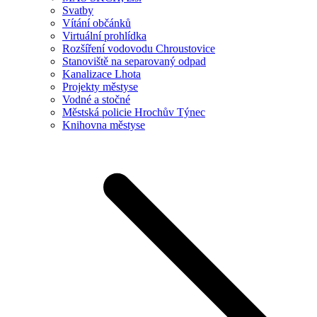
Svatby
Vítání občánků
Virtuální prohlídka
Rozšíření vodovodu Chroustovice
Stanoviště na separovaný odpad
Kanalizace Lhota
Projekty městyse
Vodné a stočné
Městská policie Hrochův Týnec
Knihovna městyse