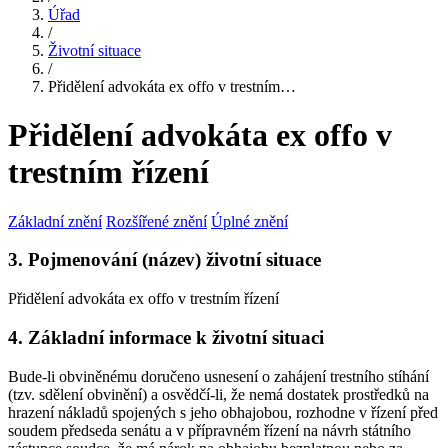
Úřad
/
Životní situace
/
Přidělení advokáta ex offo v trestním…
Přidělení advokáta ex offo v
trestním řízení
Základní znění
Rozšířené znění
Úplné znění
3. Pojmenování (název) životní situace
Přidělení advokáta ex offo v trestním řízení
4. Základní informace k životní situaci
Bude-li obviněnému doručeno usnesení o zahájení trestního stíhání
(tzv. sdělení obvinění) a osvědčí-li, že nemá dostatek prostředků na
hrazení nákladů spojených s jeho obhajobou, rozhodne v řízení před
soudem předseda senátu a v přípravném řízení na návrh státního