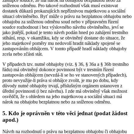
zástupce soudce, že má nárok na obhajobu bezplatnou nebo za
sníženou odměnu. Pro takové rozhodnutí však musí existovat
dostatek důkazů prokazujících nepříznivou majetkovou a sociální
situaci obviněného. Byť může o právu na bezplatnou obhajobu nebo
obhajobu za sníženou odměnu soud nebo v přípravném řízení
soudce rozhodnout i bez výslovného návrhu obviněného, jeví se
jako jistější, pokud je tento návrh podán hned po zahájení trestního
stíhání, resp. v okamžiku, kdy se obviněný dostane do situace, že
jeho majetkové poměry mu nedovolí hradit náklady spojené se
zastupováním obhájcem. V tomto případě hradí náklady obhajoby
zcela nebo zčásti stát.
V případech tzv. nutné obhajoby (viz. § 36, § 36a a § 36b trestního
řádu) má obviněný dokonce povinnost být v trestním řízení
zastupován obhájcem (nevzdá-li se ho ve stanovených případech),
proto nevyužije-li práva si obhájce zvolit, je mu po dobu, kdy
důvody nutné obhajoby trvají, příslušným orgánem ustanoven z
úřední povinnosti (i bez návrhu). I zde má obviněný však možnost
osvědčit, že s ohledem na jeho majetkovou a sociální situaci má
nárok na obhajobu bezplatnou nebo za sníženou odměnu.
5. Kdo je oprávněn v této věci jednat (podat žádost
apod.)
Návrh na rozhodnutí o právu na bezplatnou obhajobu či obhajobu