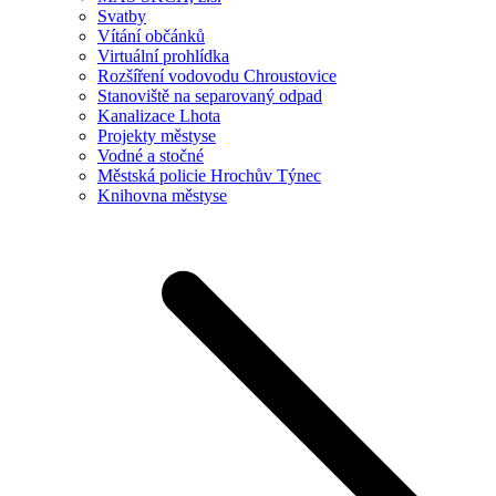
Svatby
Vítání občánků
Virtuální prohlídka
Rozšíření vodovodu Chroustovice
Stanoviště na separovaný odpad
Kanalizace Lhota
Projekty městyse
Vodné a stočné
Městská policie Hrochův Týnec
Knihovna městyse