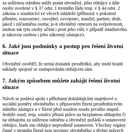
za sníženou odměnu může podat obviněný, jeho obhájce a dále
osoby uvedené v § 37 odst. 1 trestního řádu resp. v § 44 odst. 2
zákona o soudnictví ve věcech mládeže (příbuzný v pokolení
přímém, sourozenec, osvojitel, osvojenec, manžel, partner, druh,
jakož i zúčastněna osoba; je-li obviněný omezen na svéprávnosti,
mohou tak tyto osoby učinit i proti jeho vůli; v případě mladistvého
je takovou osobou i jeho zákonný zástupce).
6. Jaké jsou podmínky a postup pro řešení životní
situace
Obviněný osvědčí, že nemá dostatek prostředků, aby mohl hradit
náklady spojené se zastupováním obhájcem sám.
7. Jakým způsobem můžete zahájit řešení životní
situace
Návrh se podává spolu s přílohami dokládajícími majetkové a
sociální poměry obviněného v přípravném řízení prostřednictvím
státního zástupce a v řízení před soudem soudu prvního stupně.
Jestliže soud, resp. soudce přizná právo na bezplatnou obhajobu či
na obhajobu za sníženou odměnu a obviněný požádá o ustanovení
obhájce, bude mu obhájce neprodleně ustanoven. Všechny orgány
činné v trestním řízení jsou povinny obviněného o těchto právech