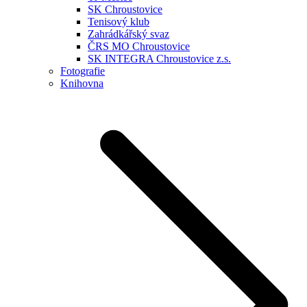
SK Chroustovice
Tenisový klub
Zahrádkářský svaz
ČRS MO Chroustovice
SK INTEGRA Chroustovice z.s.
Fotografie
Knihovna