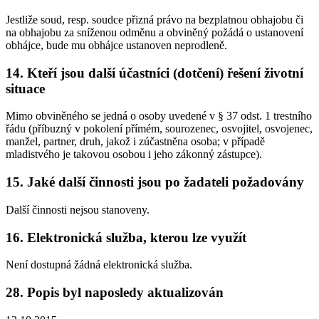
Jestliže soud, resp. soudce přizná právo na bezplatnou obhajobu či
na obhajobu za sníženou odměnu a obviněný požádá o ustanovení
obhájce, bude mu obhájce ustanoven neprodleně.
14. Kteří jsou další účastníci (dotčení) řešení životní
situace
Mimo obviněného se jedná o osoby uvedené v § 37 odst. 1 trestního
řádu (příbuzný v pokolení přímém, sourozenec, osvojitel, osvojenec,
manžel, partner, druh, jakož i zúčastněna osoba; v případě
mladistvého je takovou osobou i jeho zákonný zástupce).
15. Jaké další činnosti jsou po žadateli požadovány
Další činnosti nejsou stanoveny.
16. Elektronická služba, kterou lze využít
Není dostupná žádná elektronická služba.
28. Popis byl naposledy aktualizován