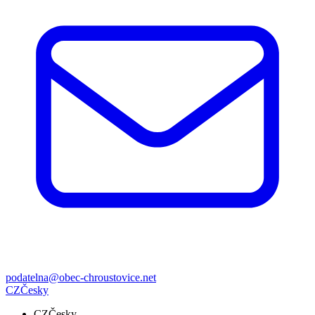
podatelna@obec-chroustovice.net
CZ
Česky
CZ
Česky