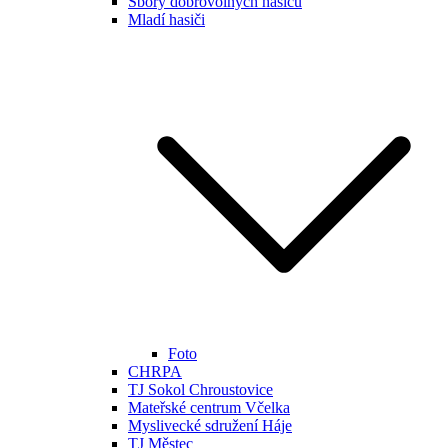
Sbory dobrovolných hasičů
Mladí hasiči
Foto
CHRPA
TJ Sokol Chroustovice
Mateřské centrum Včelka
Myslivecké sdružení Háje
TJ Městec