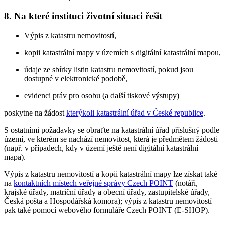
8. Na které instituci životní situaci řešit
Výpis z katastru nemovitostí,
kopii katastrální mapy v územích s digitální katastrální mapou,
údaje ze sbírky listin katastru nemovitostí, pokud jsou
dostupné v elektronické podobě,
evidenci práv pro osobu (a další tiskové výstupy)
poskytne na žádost
kterýkoli katastrální úřad v České republice
.
S ostatními požadavky se obraťte na katastrální úřad příslušný podle
území, ve kterém se nachází nemovitost, která je předmětem žádosti
(např. v případech, kdy v území ještě není digitální katastrální
mapa).
Výpis z katastru nemovitostí a kopii katastrální mapy lze získat také
na
kontaktních místech veřejné správy Czech POINT
(notáři,
krajské úřady, matriční úřady a obecní úřady, zastupitelské úřady,
Česká pošta a Hospodářská komora); výpis z katastru nemovitostí
pak také pomocí webového formuláře Czech POINT (E-SHOP).