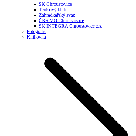
SK Chroustovice
Tenisový klub
Zahrádkářský svaz
ČRS MO Chroustovice
SK INTEGRA Chroustovice z.s.
Fotografie
Knihovna