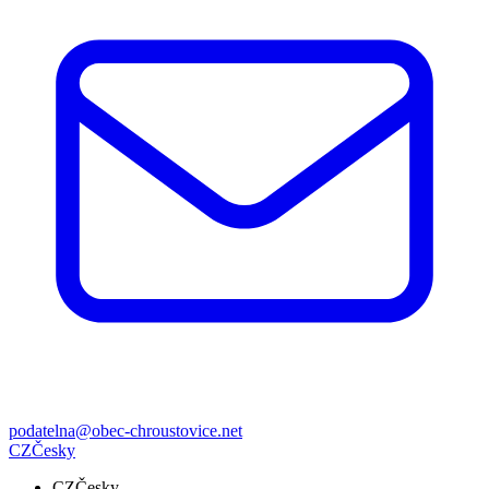
podatelna@obec-chroustovice.net
CZ
Česky
CZ
Česky