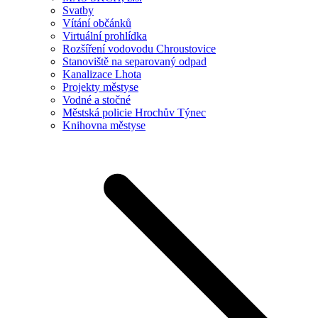
Svatby
Vítání občánků
Virtuální prohlídka
Rozšíření vodovodu Chroustovice
Stanoviště na separovaný odpad
Kanalizace Lhota
Projekty městyse
Vodné a stočné
Městská policie Hrochův Týnec
Knihovna městyse