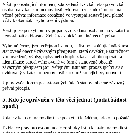
Výstup obsahující informaci, zda zadaná fyzická nebo právnická
osoba má v katastru nemovitostí evidována vlastnická nebo jiná
věcná práva; informace obsažené ve výstupní sestavě jsou platné
vždy k okamžiku vyhotovení výstupu.
Výstup lze poskytnout i v případě, že zadaná osoba nemá v katastru
nemovitostí evidována žádná vlastnická ani jiná věcná práva.
Vybrané formy jsou veřejnou listinou, tj. listinou splňující náležitosti
stanovené obecně závazným předpisem, která osvědčuje skutečnosti
v ní uvedené; výpisy, opisy nebo kopie z katastrálního operátu a
identifikace parcel vyhotovené ve formě stanovené obecně
závazným předpisem jsou veřejnými listinami prokazujícími stav
evidovaný v katastru nemovitostí k okamžiku jejich vyhotovení.
Úplný výčet forem poskytovaných údajů stanoví obecně závazný
právní předpis.
5. Kdo je oprávněn v této věci jednat (podat žádost
apod.)
Údaje z katastru nemovitostí se poskytují každému, kdo o to požádá.
Evidence práv pro osobu, údaje ze sbírky listin katastru nemovitostí