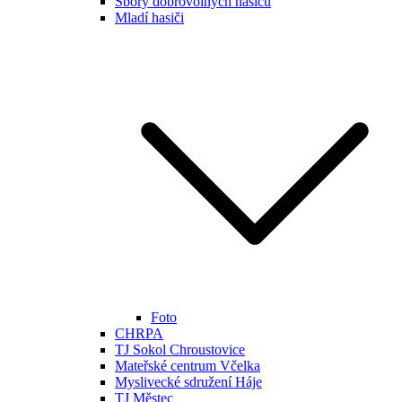
Sbory dobrovolných hasičů
Mladí hasiči
Foto
CHRPA
TJ Sokol Chroustovice
Mateřské centrum Včelka
Myslivecké sdružení Háje
TJ Městec