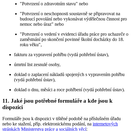
"Potvrzení o zdravotním stavu" nebo
"Potvrzení o neschopnosti soustavně se připravovat na
budoucí povolání nebo vykonávat výdělečnou činnost pro
nemoc nebo úraz" nebo
"Potvrzení o vedení v evidenci úřadu práce pro uchazeče o
zaměstnání po skončení povinné školní docházky do 18.
roku věku",
fakturu za vypravení pohřbu (vydá pohřební ústav),
úmrtní list zesnulé osoby,
doklad o zaplacení nákladů spojených s vypravením pohřbu
(vydá pohřební ústav),
doklad o dnu, měsíci a roce pohřbení (vydá pohřební ústav).
11. Jaké jsou potřebné formuláře a kde jsou k
dispozici
Formuláře jsou k dispozici v tištěné podobě na příslušném úřadu
nebo ke stažení, příp. elektronickému podání, na
internetových
stránkách Ministerstva práce a sociálních věcí
: