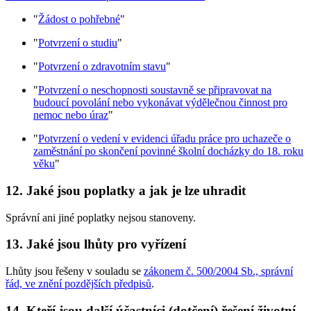
"
Žádost o pohřebné
"
"
Potvrzení o studiu
"
"
Potvrzení o zdravotním stavu
"
"
Potvrzení o neschopnosti soustavně se připravovat na
budoucí povolání nebo vykonávat výdělečnou činnost pro
nemoc nebo úraz
"
"
Potvrzení o vedení v evidenci úřadu práce pro uchazeče o
zaměstnání po skončení povinné školní docházky do 18. roku
věku
"
12. Jaké jsou poplatky a jak je lze uhradit
Správní ani jiné poplatky nejsou stanoveny.
13. Jaké jsou lhůty pro vyřízení
Lhůty jsou řešeny v souladu se
zákonem č. 500/2004 Sb., správní
řád, ve znění pozdějších předpisů
.
14. Kteří jsou další účastníci (dotčení) řešení životní