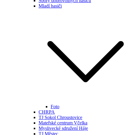
Sbory dobrovolných hasičů
Mladí hasiči
Foto
CHRPA
TJ Sokol Chroustovice
Mateřské centrum Včelka
Myslivecké sdružení Háje
TJ Městec