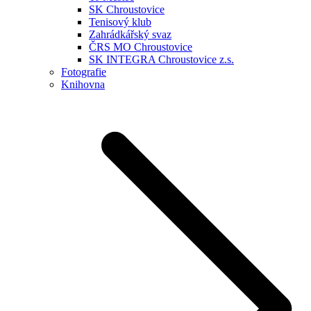
SK Chroustovice
Tenisový klub
Zahrádkářský svaz
ČRS MO Chroustovice
SK INTEGRA Chroustovice z.s.
Fotografie
Knihovna