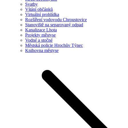
Svatby
Vítání občánků
Virtuální prohlídka
Rozšíření vodovodu Chroustovice
Stanoviště na separovaný odpad
Kanalizace Lhota
Projekty městyse
Vodné a stočné
Městská policie Hrochův Týnec
Knihovna městyse