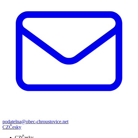
podatelna@obec-chroustovice.net
CZ
Česky
CZ
Česky