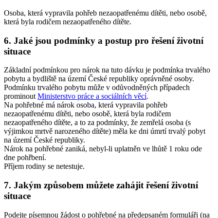
Osoba, která vypravila pohřeb nezaopatřenému dítěti, nebo osobě,
která byla rodičem nezaopatřeného dítěte.
6. Jaké jsou podmínky a postup pro řešení životní
situace
Základní podmínkou pro nárok na tuto dávku je podmínka trvalého
pobytu a bydliště na území České republiky oprávněné osoby.
Podmínku trvalého pobytu může v odůvodněných případech
prominout
Ministerstvo práce a sociálních věcí
.
Na pohřebné má nárok osoba, která vypravila pohřeb
nezaopatřenému dítěti, nebo osobě, která byla rodičem
nezaopatřeného dítěte, a to za podmínky, že zemřelá osoba (s
výjimkou mrtvě narozeného dítěte) měla ke dni úmrtí trvalý pobyt
na území České republiky.
Nárok na pohřebné zaniká, nebyl-li uplatněn ve lhůtě 1 roku ode
dne pohřbení.
Příjem rodiny se netestuje.
7. Jakým způsobem můžete zahájit řešení životní
situace
Podejte písemnou žádost o pohřebné na předepsaném formuláři (na