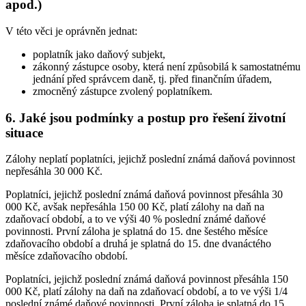
apod.)
V této věci je oprávněn jednat:
poplatník jako daňový subjekt,
zákonný zástupce osoby, která není způsobilá k samostatnému
jednání před správcem daně, tj. před finančním úřadem,
zmocněný zástupce zvolený poplatníkem.
6. Jaké jsou podmínky a postup pro řešení životní
situace
Zálohy neplatí poplatníci, jejichž poslední známá daňová povinnost
nepřesáhla 30 000 Kč.
Poplatníci, jejichž poslední známá daňová povinnost přesáhla 30
000 Kč, avšak nepřesáhla 150 00 Kč, platí zálohy na daň na
zdaňovací období, a to ve výši 40 % poslední známé daňové
povinnosti. První záloha je splatná do 15. dne šestého měsíce
zdaňovacího období a druhá je splatná do 15. dne dvanáctého
měsíce zdaňovacího období.
Poplatníci, jejichž poslední známá daňová povinnost přesáhla 150
000 Kč, platí zálohy na daň na zdaňovací období, a to ve výši 1/4
poslední známé daňové povinnosti. První záloha je splatná do 15.