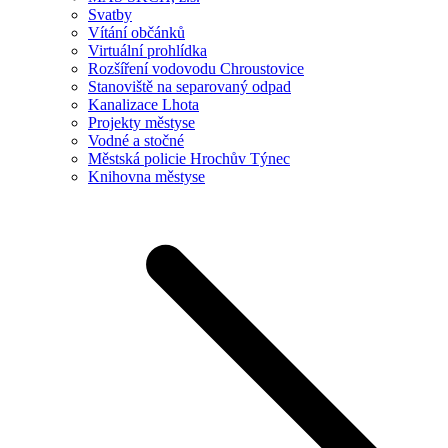
Svatby
Vítání občánků
Virtuální prohlídka
Rozšíření vodovodu Chroustovice
Stanoviště na separovaný odpad
Kanalizace Lhota
Projekty městyse
Vodné a stočné
Městská policie Hrochův Týnec
Knihovna městyse