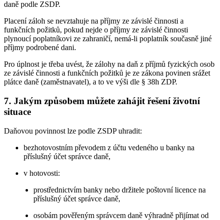
daně podle ZSDP.
Placení záloh se nevztahuje na příjmy ze závislé činnosti a
funkčních požitků, pokud nejde o příjmy ze závislé činnosti
plynoucí poplatníkovi ze zahraničí, nemá-li poplatník současně jiné
příjmy podrobené dani.
Pro úplnost je třeba uvést, že zálohy na daň z příjmů fyzických osob
ze závislé činnosti a funkčních požitků je ze zákona povinen srážet
plátce daně (zaměstnavatel), a to ve výši dle § 38h ZDP.
7. Jakým způsobem můžete zahájit řešení životní
situace
Daňovou povinnost lze podle ZSDP uhradit:
bezhotovostním převodem z účtu vedeného u banky na
příslušný účet správce daně,
v hotovosti:
prostřednictvím banky nebo držitele poštovní licence na
příslušný účet správce daně,
osobám pověřeným správcem daně výhradně přijímat od