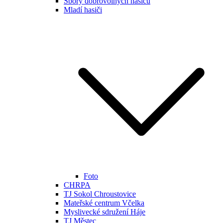
Sbory dobrovolných hasičů
Mladí hasiči
Foto
CHRPA
TJ Sokol Chroustovice
Mateřské centrum Včelka
Myslivecké sdružení Háje
TJ Městec