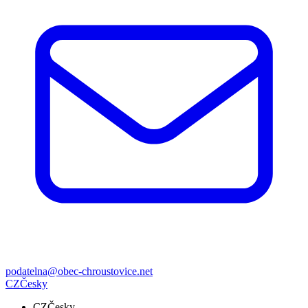
podatelna@obec-chroustovice.net
CZ
Česky
CZ
Česky