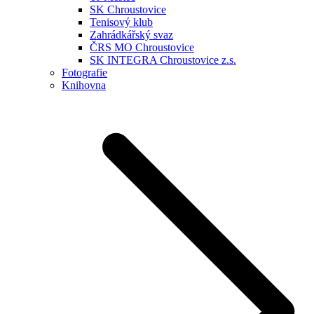
SK Chroustovice
Tenisový klub
Zahrádkářský svaz
ČRS MO Chroustovice
SK INTEGRA Chroustovice z.s.
Fotografie
Knihovna