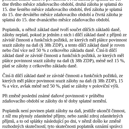
dne třetího měsíce zdaňovacího období, druhá záloha je splatná do
15. dne šestého měsíce zdaňovacího období, třetí záloha je splatná
do 15. dne devátého měsíce zdaňovacího období a čtvrtá záloha je
splatná do 15. dne dvanáctého měsíce zdaňovacího období.
Poplatník, u něhož základ daně tvoří součet dílčích základů daně,
zálohy neplatí, pokud je jedním z nich i dílčí základ daně z příjmů ze
závislé činnosti a funkčních požitků, ze kterých měl plátce povinnost
srazit zálohy na daň (§ 38h ZDP), a tento dílčí základ daně je roven
nebo činí více než 50 % z celkového základu daně. Činí-li dílčí
základ daně ze závislé činnosti a funkčních požitků, ze kterých měl
plátce povinnost srazit zálohy na daň (§ 38h ZDP), méně než 15 %,
platí se zálohy z celkového základu daně.
Činí-li dílčí základ daně ze závislé činnosti a funkčních požitků, ze
kterých měl plátce povinnost srazit zálohy na daň (§ 38h ZDP), 15
% a více, avšak méně než 50 %, platí se zálohy v poloviční výši.
Při změně poslední známé daňové povinnosti v průběhu
zdaňovacího období se zálohy do té doby splatné nemění.
Poplatník není povinen platit zálohy na daň, jestliže ukončil činnost,
z níž mu plynuly zdanitelné příjmy, nebo zanikl zdroj zdanitelných
příjmů, a to od splátky následující po dni, v němž došlo ke změně
rozhodných skutečností; tyto skutečnosti poplatník oznámí správci