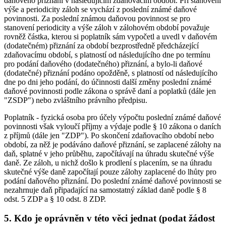
daňového přiznání v následujícím zdaňovacím období. Při stanovení
výše a periodicity záloh se vychází z poslední známé daňové
povinnosti. Za poslední známou daňovou povinnost se pro
stanovení periodicity a výše záloh v zálohovém období považuje
rovněž částka, kterou si poplatník sám vypočetl a uvedl v daňovém
(dodatečném) přiznání za období bezprostředně předcházející
zdaňovacímu období, s platností od následujícího dne po termínu
pro podání daňového (dodatečného) přiznání, a bylo-li daňové
(dodatečné) přiznání podáno opožděně, s platností od následujícího
dne po dni jeho podání, do účinnosti další změny poslední známé
daňové povinnosti podle zákona o správě daní a poplatků (dále jen
"ZSDP") nebo zvláštního právního předpisu.
Poplatník - fyzická osoba pro účely výpočtu poslední známé daňové
povinnosti však vyloučí příjmy a výdaje podle § 10 zákona o daních
z příjmů (dále jen "ZDP"). Po skončení zdaňovacího období nebo
období, za něž je podáváno daňové přiznání, se zaplacené zálohy na
daň, splatné v jeho průběhu, započítávají na úhradu skutečné výše
daně. Ze záloh, u nichž došlo k prodlení s placením, se na úhradu
skutečné výše daně započítají pouze zálohy zaplacené do lhůty pro
podání daňového přiznání. Do poslední známé daňové povinnosti se
nezahrnuje daň připadající na samostatný základ daně podle § 8
odst. 5 ZDP a § 10 odst. 8 ZDP.
5. Kdo je oprávněn v této věci jednat (podat žádost