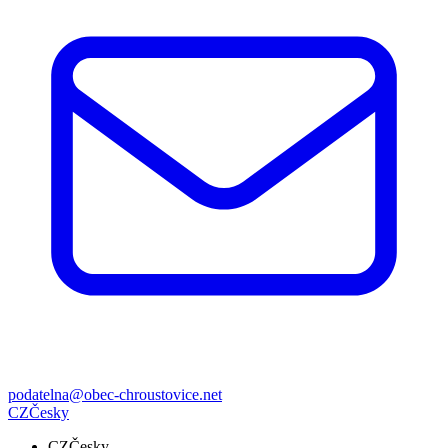
podatelna@obec-chroustovice.net
CZ
Česky
CZ
Česky