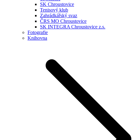
SK Chroustovice
Tenisový klub
Zahrádkářský svaz
ČRS MO Chroustovice
SK INTEGRA Chroustovice z.s.
Fotografie
Knihovna