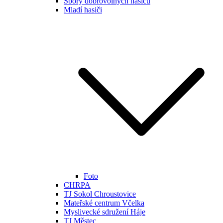
Sbory dobrovolných hasičů
Mladí hasiči
Foto
CHRPA
TJ Sokol Chroustovice
Mateřské centrum Včelka
Myslivecké sdružení Háje
TJ Městec