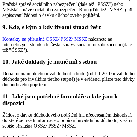
Pražské správě sociálního zabezpečení (dále též "PSSZ") nebo
Městské správě sociálního zabezpečení Brno (dále též "MSSZ") při
sepisování žádosti o dávku důchodového pojištění.
9. Kde, s kým a kdy životní situaci řešit
Kontakty na příslušné OSSZ/ PSSZ/ MSSZ
naleznete na
internetových stránkách České správy sociálního zabezpečení (dále
též "ČSSZ").
10. Jaké doklady je nutné mít s sebou
Doba pobírání plného invalidního důchodu (od 1.1.2010 invalidního
důchodu pro invaliditu třetího stupně) je v evidenci plátce této dávky
důchodového pojištění.
11. Jaké jsou potřebné formuláře a kde jsou k
dispozici
Žádost o dávku důchodového pojištění (na předepsaném tiskopisu),
do které se uvádí informace o pobírání invalidního důchodu, s vámi
sepíše příslušná OSSZ/ PSSZ/ MSSZ.