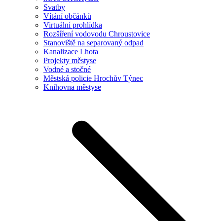
Svatby
Vítání občánků
Virtuální prohlídka
Rozšíření vodovodu Chroustovice
Stanoviště na separovaný odpad
Kanalizace Lhota
Projekty městyse
Vodné a stočné
Městská policie Hrochův Týnec
Knihovna městyse