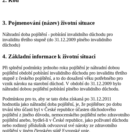
2. Kód
3. Pojmenování (název) životní situace
Náhradní doba pojištění - pobírání invalidního důchodu pro
invaliditu třetího stupně (do 31.12.2009 plného invalidního
důchodu)
4. Základní informace k životní situaci
Při splnění podmínky jednoho roku pojištění je náhradní dobou
pojištění období pobírání invalidního důchodu pro invaliditu třetího
stupně z českého pojištění, a to do dosažení věku potřebného pro
vznik nároku na starobní důchod. V období do 31.12.2009 bylo
náhradní dobou pojištění pobírání plného invalidního důchodu.
Podmínkou pro to, aby se tato doba získaná po 31.12.2011
hodnotila jako náhradní doba pojištění, je, že pojištěnec po dobu
trvání této účasti byl v České republice účasten důchodového
pojištění z jiného důvodu, nemocenského pojištění nebo zdravotního
pojištění anebo, bydlel-li v České republice, jako poživatel důchodu
nebo rodinný příslušník odvozoval své nároky ze zdravotního
pojištění v jiném členském státě Evropské unie.