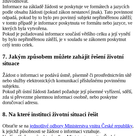
zdůvodňovat.
Informace na základě žádosti se poskytuje ve formátech a jazycích
podle obsahu žádosti (pokud zákon nestanoví jinak). Tato povinnost
odpadá, pokud by to bylo pro povinný subjekt nepřiměřenou zátěží;
v tomto případě je informace poskytnuta ve formátu nebo jazyce, ve
kterých byla vytvořena.
Pokud je požadovaná informace součástí většího celku a její vynětí
by bylo nepřiměřenou zátěží, je v souladu se zákonem poskytnut
celý tento celek.
7. Jakým způsobem můžete zahájit řešení životní
situace
Žádost o informaci se podává ústně, písemně či prostřednictvím sítě
nebo služby elektronických komunikací příslušnému povinnému
subjektu.
Pokud při ústní žádosti žadatel požaduje její písemné vyřízení, sdělí,
zda si převezme písemnou informaci osobně, nebo poskytne
doručovací adresu.
8. Na které instituci životní situaci řešit
Obraťte se na
jednotlivé odbory Ministerstva vnitra České republiky
,
k jejichž působnosti se žádost o informaci vztahuje.