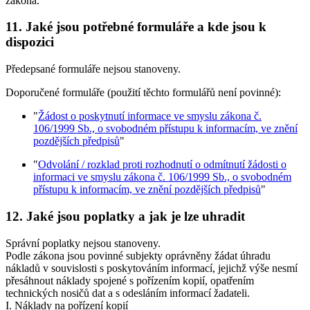
zákona.
11. Jaké jsou potřebné formuláře a kde jsou k
dispozici
Předepsané formuláře nejsou stanoveny.
Doporučené formuláře (použití těchto formulářů není povinné):
"
Žádost o poskytnutí informace ve smyslu zákona č.
106/1999 Sb., o svobodném přístupu k informacím, ve znění
pozdějších předpisů
"
"
Odvolání / rozklad proti rozhodnutí o odmítnutí žádosti o
informaci ve smyslu zákona č. 106/1999 Sb., o svobodném
přístupu k informacím, ve znění pozdějších předpisů
"
12. Jaké jsou poplatky a jak je lze uhradit
Správní poplatky nejsou stanoveny.
Podle zákona jsou povinné subjekty oprávněny žádat úhradu
nákladů v souvislosti s poskytováním informací, jejichž výše nesmí
přesáhnout náklady spojené s pořízením kopií, opatřením
technických nosičů dat a s odesláním informací žadateli.
I. Náklady na pořízení kopií