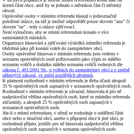
území části obce, aniž by se jednalo o městskou část či městský
obvod.
Oprávněné osoby v místním referendu hlasují o jednoznačně
položené otázce, na niž je možné odpovědět pouze slovem "ano" či
slovem "ne" - tedy o otázce zjišťovací.
Není vyloučeno, aby se místní referendum konalo o více
samostatných otázkách.
Organizace hlasování a zjišťování výsledků místního referenda je
obdobná jako při konání voleb do zastupitelstev obcí.
Osoby oprávněné hlasovat v místním referendu jsou vedeny v
seznamu oprávněných osob pořizovaném jako výpis ze stálého
seznamu voličů a dodatku stálého seznamu voličů vedených dle
zákona č. 491/2001 Sb., o volbách do zastupitelstev obcí a o změně
některých zákonů, ve znění pozdějších předpisů
.
K platnosti rozhodnutí v místním referendu je třeba účasti alespoň
35 % oprávněných osob zapsaných v seznamech oprávněných osob.
Rozhodnutí v místním referendu je závazné, hlasovala-li pro ně
nadpoloviční většina oprávněných osob, které se místního referenda
zúčastnily, a alespoň 25 % oprávněných osob zapsaných v
seznamech oprávněných osob.
Jde-li o místní referendum, v němž se rozhoduje o oddělení části
obce nebo o sloučení obcí, anebo o připojení obce k jiné obci, je
rozhodnutí přijato, jestliže pro ně hlasovala nadpoloviční většina
oprávněných osob zapsaných v seznamu oprávněných osob: