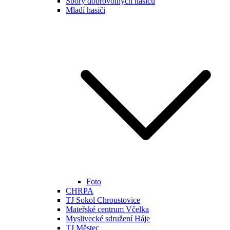
Sbory dobrovolných hasičů
Mladí hasiči
Foto
CHRPA
TJ Sokol Chroustovice
Mateřské centrum Včelka
Myslivecké sdružení Háje
TJ Městec