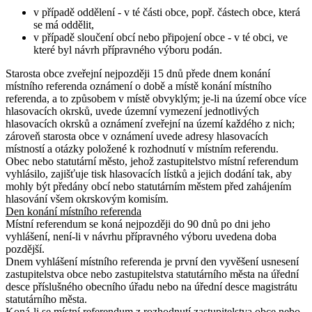
v případě oddělení - v té části obce, popř. částech obce, která
se má oddělit,
v případě sloučení obcí nebo připojení obce - v té obci, ve
které byl návrh přípravného výboru podán.
Starosta obce zveřejní nejpozději 15 dnů přede dnem konání
místního referenda oznámení o době a místě konání místního
referenda, a to způsobem v místě obvyklým; je-li na území obce více
hlasovacích okrsků, uvede územní vymezení jednotlivých
hlasovacích okrsků a oznámení zveřejní na území každého z nich;
zároveň starosta obce v oznámení uvede adresy hlasovacích
místností a otázky položené k rozhodnutí v místním referendu.
Obec nebo statutární město, jehož zastupitelstvo místní referendum
vyhlásilo, zajišťuje tisk hlasovacích lístků a jejich dodání tak, aby
mohly být předány obcí nebo statutárním městem před zahájením
hlasování všem okrskovým komisím.
Den konání místního referenda
Místní referendum se koná nejpozději do 90 dnů po dni jeho
vyhlášení, není-li v návrhu přípravného výboru uvedena doba
pozdější.
Dnem vyhlášení místního referenda je první den vyvěšení usnesení
zastupitelstva obce nebo zastupitelstva statutárního města na úřední
desce příslušného obecního úřadu nebo na úřední desce magistrátu
statutárního města.
Koná-li se místní referendum z rozhodnutí zastupitelstva obce nebo