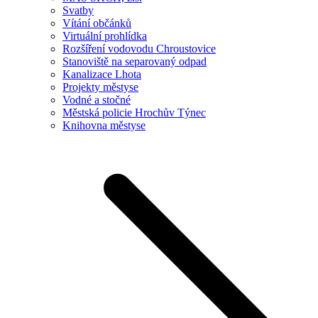
Svatby
Vítání občánků
Virtuální prohlídka
Rozšíření vodovodu Chroustovice
Stanoviště na separovaný odpad
Kanalizace Lhota
Projekty městyse
Vodné a stočné
Městská policie Hrochův Týnec
Knihovna městyse