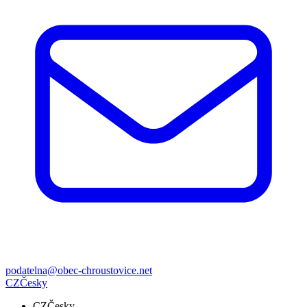
podatelna@obec-chroustovice.net
CZ
Česky
CZ
Česky