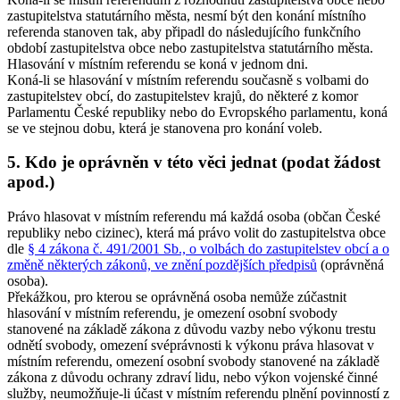
zastupitelstva statutárního města, nesmí být den konání místního
referenda stanoven tak, aby připadl do následujícího funkčního
období zastupitelstva obce nebo zastupitelstva statutárního města
.
Hlasování v místním referendu se koná v jednom dni.
Koná-li se hlasování v místním referendu současně s volbami do
zastupitelstev obcí, do zastupitelstev krajů, do některé z komor
Parlamentu České republiky nebo do Evropského parlamentu, koná
se ve stejnou dobu, která je stanovena pro konání voleb.
5. Kdo je oprávněn v této věci jednat (podat žádost
apod.)
Právo hlasovat v místním referendu má každá osoba (občan České
republiky nebo cizinec), která má právo volit do zastupitelstva obce
dle
§ 4 zákona č. 491/2001 Sb., o volbách do zastupitelstev obcí a o
změně některých zákonů, ve znění pozdějších předpisů
(oprávněná
osoba).
Překážkou, pro kterou se oprávněná osoba nemůže zúčastnit
hlasování v místním referendu, je omezení osobní svobody
stanovené na základě zákona z důvodu vazby nebo výkonu trestu
odnětí svobody, omezení svéprávnosti k výkonu práva hlasovat v
místním referendu, omezení osobní svobody stanovené na základě
zákona z důvodu ochrany zdraví lidu, nebo výkon vojenské činné
služby, neumožňuje-li účast v místním referendu plnění povinností z