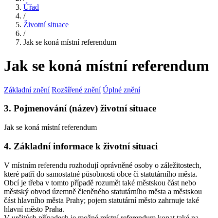
Úřad
/
Životní situace
/
Jak se koná místní referendum
Jak se koná místní referendum
Základní znění
Rozšířené znění
Úplné znění
3. Pojmenování (název) životní situace
Jak se koná místní referendum
4. Základní informace k životní situaci
V místním referendu rozhodují oprávněné osoby o záležitostech,
které patří do samostatné působnosti obce či statutárního města.
Obcí je třeba v tomto případě rozumět také městskou část nebo
městský obvod územně členěného statutárního města a městskou
část hlavního města Prahy; pojem statutární město zahrnuje také
hlavní město Praha.
V určitých případech je možné místní referendum konat také na