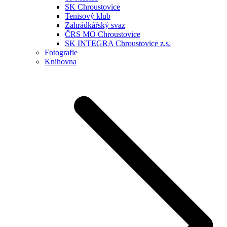
SK Chroustovice
Tenisový klub
Zahrádkářský svaz
ČRS MO Chroustovice
SK INTEGRA Chroustovice z.s.
Fotografie
Knihovna