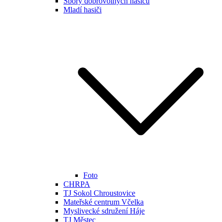
Sbory dobrovolných hasičů
Mladí hasiči
Foto
CHRPA
TJ Sokol Chroustovice
Mateřské centrum Včelka
Myslivecké sdružení Háje
TJ Městec