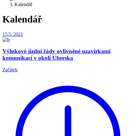
Kalendář
Kalendář
15.5.
2021
Výlukové jízdní řády ovlivněné uzavírkami
komunikací v okolí Uherska
Začátek