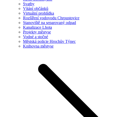
Svatby
Vítání občánků
Virtuální prohlídka
Rozšíření vodovodu Chroustovice
Stanoviště na separovaný odpad
Kanalizace Lhota
Projekty městyse
Vodné a stočné
Městská policie Hrochův Týnec
Knihovna městyse