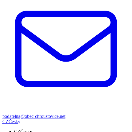
podatelna@obec-chroustovice.net
CZ
Česky
CZ
Česky