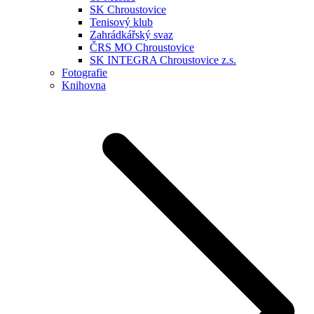
SK Chroustovice
Tenisový klub
Zahrádkářský svaz
ČRS MO Chroustovice
SK INTEGRA Chroustovice z.s.
Fotografie
Knihovna