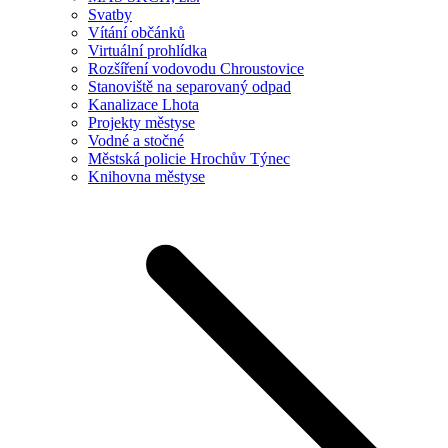
Svatby
Vítání občánků
Virtuální prohlídka
Rozšíření vodovodu Chroustovice
Stanoviště na separovaný odpad
Kanalizace Lhota
Projekty městyse
Vodné a stočné
Městská policie Hrochův Týnec
Knihovna městyse