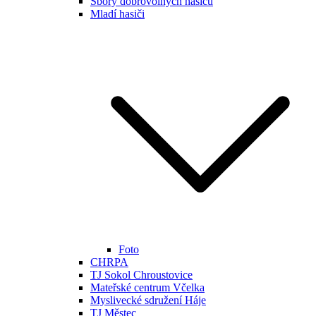
Sbory dobrovolných hasičů
Mladí hasiči
Foto
CHRPA
TJ Sokol Chroustovice
Mateřské centrum Včelka
Myslivecké sdružení Háje
TJ Městec