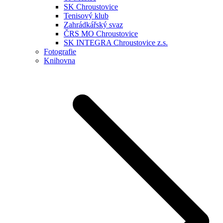
SK Chroustovice
Tenisový klub
Zahrádkářský svaz
ČRS MO Chroustovice
SK INTEGRA Chroustovice z.s.
Fotografie
Knihovna