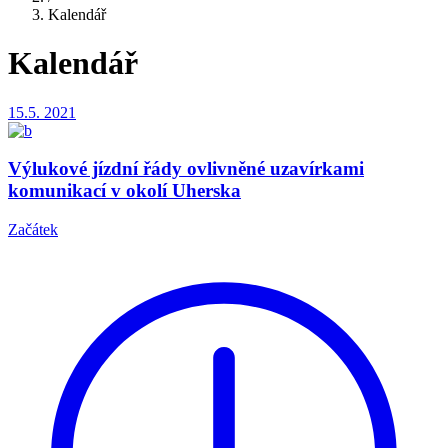
Kalendář
Kalendář
15.5.
2021
Výlukové jízdní řády ovlivněné uzavírkami
komunikací v okolí Uherska
Začátek