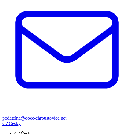
podatelna@obec-chroustovice.net
CZ
Česky
CZ
Česky